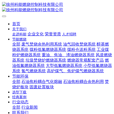
首页
关于我们
企业文化
荣誉资质
走进科能
人才招聘
节能燃烧
全部
废气焚烧余热利用系统
油气回收焚烧系统
醇基燃
烧器系统
煤粉低氮燃烧器系统
煤粉仓送粉系统
工业煤
粉炉燃烧器系统
重油、焦油、渣油燃烧器系统
风道燃烧
器系统
垃圾焚烧炉燃烧器系统
燃烧器常规配套产品
燃
油低氮燃烧器系统
大型低氮燃烧器系统
小型低氮燃烧器
系统
氢气燃烧系统
高炉煤气、焦炉煤气燃烧器系统
节能环保
全部
石油焦粉耦合气化熔融
石油焦粉耦合余热利用
焚
烧炉板块
固废处置板块
选型下载
经典案例
行业动态
全部
行业新闻
联系我们