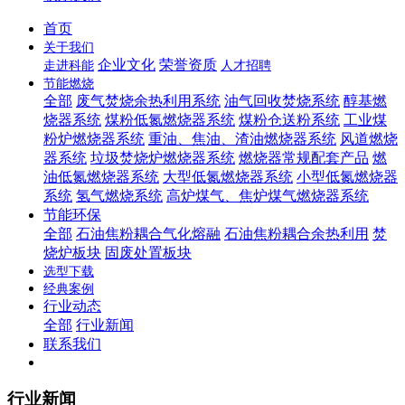
首页
关于我们
企业文化
荣誉资质
走进科能
人才招聘
节能燃烧
全部
废气焚烧余热利用系统
油气回收焚烧系统
醇基燃
烧器系统
煤粉低氮燃烧器系统
煤粉仓送粉系统
工业煤
粉炉燃烧器系统
重油、焦油、渣油燃烧器系统
风道燃烧
器系统
垃圾焚烧炉燃烧器系统
燃烧器常规配套产品
燃
油低氮燃烧器系统
大型低氮燃烧器系统
小型低氮燃烧器
系统
氢气燃烧系统
高炉煤气、焦炉煤气燃烧器系统
节能环保
全部
石油焦粉耦合气化熔融
石油焦粉耦合余热利用
焚
烧炉板块
固废处置板块
选型下载
经典案例
行业动态
全部
行业新闻
联系我们
行业新闻