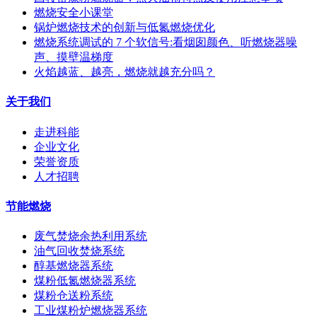
燃烧安全小课堂
锅炉燃烧技术的创新与低氮燃烧优化
燃烧系统调试的 7 个软信号:看烟囱颜色、听燃烧器噪
声、摸壁温梯度
火焰越蓝、越亮，燃烧就越充分吗？
关于我们
走进科能
企业文化
荣誉资质
人才招聘
节能燃烧
废气焚烧余热利用系统
油气回收焚烧系统
醇基燃烧器系统
煤粉低氮燃烧器系统
煤粉仓送粉系统
工业煤粉炉燃烧器系统