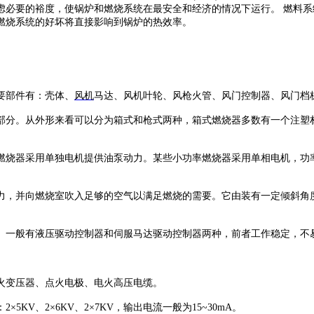
虑必要的裕度，使锅炉和燃烧系统在最安全和经济的情况下运行。 燃料系
燃烧系统的好坏将直接影响到锅炉的热效率。
要部件有：壳体、
风机
马达、风机叶轮、风枪火管、风门控制器、风门档
部分。从外形来看可以分为箱式和枪式两种，箱式燃烧器多数有一个注塑
燃烧器采用单独电机提供油泵动力。某些小功率燃烧器采用单相电机，功
力，并向燃烧室吹入足够的空气以满足燃烧的需要。它由装有一定倾斜角
。一般有液压驱动控制器和伺服马达驱动控制器两种，前者工作稳定，不
火变压器、点火电极、电火高压电缆。
：
2×5KV、2×6KV、2×7KV，输出电流一般为15~30mA。