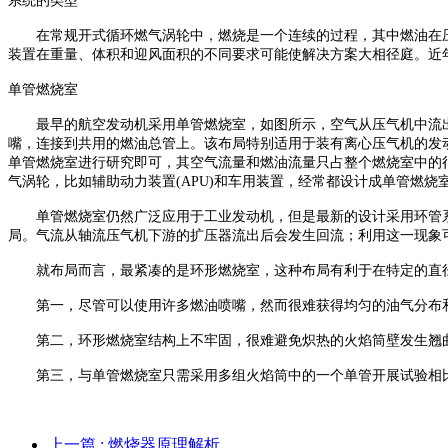
系统的类型
在常规开式循环燃气涡轮中，燃烧是一个连续的过程，其中燃油在
装置在重量、体积和迎风面积的不同要求可能使解决方案大相径庭。近
单管燃烧室
最早的航空发动机采用单管燃烧室，如图所示，空气从压气机中流
嘴，连接到共用的燃油总管上。该布局特别适用于装有离心压气机的发
单管燃烧室进行研究即可，其空气流量和燃油流量只占整个燃烧室中的
气涡轮，比如辅助动力装置(APU)和车用装置，经常都设计成单管燃烧
单管燃烧室仍然广泛应用于工业发动机，但是最新的设计采用环管
局。气流从轴流压气机下游的扩压器流出后会发生回流；利用这一现象
就布局而言，最紧凑的是环形燃烧室，这种布局有利于在特定的直
第一，尽管可以使用许多燃油喷嘴，然而很难获得均匀的油气分布
第二，环形燃烧室结构上不牢固，很难避免炽热的火焰筒壁发生翘
第三，与单管燃烧室只需采用多组火焰筒中的一个单管开展试验相
上一篇
: 燃烧器原理解析