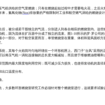
压气机供给的空气里燃烧；只有在燃烧起始过程中才需要电火花，之后火
年来，氮氧化物
(
Nox
)排放量的严格限制对工业和航空燃气涡轮的燃烧设
出后，被分成若干股独立的气流，分别进人到各自相应的燃烧室内。这些
动机，因为流体在扩压器中分成了独立的流束。图
1-10所示的罗·罗公
很小一部分。对于航空装置而言，单管燃烧室在重量、体积和迎风面积方
室。
系统，其每个火焰筒均匀地环绕在一个环形机匣上。西门子
“台风”采用
可以将压气机一涡轮连接轴的总长度大幅减短，而且便于维修燃油喷嘴和
径范围内最大限度地利用空间；既可减少压力损失，也使得发动机的直径
和出口温度分布。
曲。
比，大多数环形燃烧室研究工作必须针对整个燃烧室进行，这就要求试验