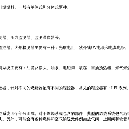
引燃燃料。一般有单体式和分体式两种。
测器、压力监测器、监测温度器等。
程控器。火焰检测器主要有三种：光敏电阻、紫外线
UV电眼和电离电极。
料系统主要有：油管及接头、油泵、电磁阀、喷嘴、重油预热器。燃气燃
控器，针对不同的燃烧器配有不同的程控器，常见的程控器有：
LFL系
控系统四个部分组成。对于燃烧系统包含的部件，典型的燃烧系统包含渐
头。另外，可能会有各种燃料和空气输送元件例如放气阀、止回阀和软管