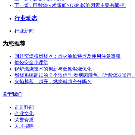
下一篇
: 再燃烧技术降低NOx的影响因素主要有哪些?
行业动态
行业新闻
为您推荐
回转窑煤粉燃烧器：点火油枪特点及使用注意事项
燃烧安全小课堂
锅炉燃烧技术的创新与低氮燃烧优化
燃烧系统调试的 7 个软信号:看烟囱颜色、听燃烧器噪声
火焰越蓝、越亮，燃烧就越充分吗？
关于我们
走进科能
企业文化
荣誉资质
人才招聘