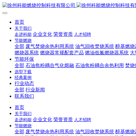
首页
关于我们
企业文化
荣誉资质
走进科能
人才招聘
节能燃烧
全部
废气焚烧余热利用系统
油气回收焚烧系统
醇基燃烧
燃烧器系统
燃烧器常规配套产品
燃油低氮燃烧器系统
大
节能环保
全部
石油焦粉耦合气化熔融
石油焦粉耦合余热利用
焚烧
选型下载
经典案例
行业动态
全部
行业新闻
联系我们
首页
关于我们
企业文化
荣誉资质
走进科能
人才招聘
节能燃烧
全部
废气焚烧余热利用系统
油气回收焚烧系统
醇基燃烧