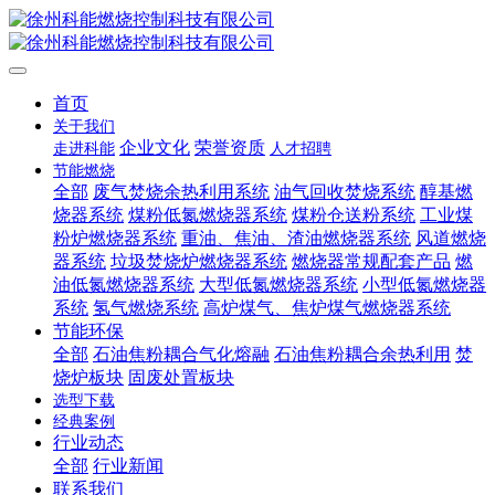
首页
关于我们
企业文化
荣誉资质
走进科能
人才招聘
节能燃烧
全部
废气焚烧余热利用系统
油气回收焚烧系统
醇基燃
烧器系统
煤粉低氮燃烧器系统
煤粉仓送粉系统
工业煤
粉炉燃烧器系统
重油、焦油、渣油燃烧器系统
风道燃烧
器系统
垃圾焚烧炉燃烧器系统
燃烧器常规配套产品
燃
油低氮燃烧器系统
大型低氮燃烧器系统
小型低氮燃烧器
系统
氢气燃烧系统
高炉煤气、焦炉煤气燃烧器系统
节能环保
全部
石油焦粉耦合气化熔融
石油焦粉耦合余热利用
焚
烧炉板块
固废处置板块
选型下载
经典案例
行业动态
全部
行业新闻
联系我们