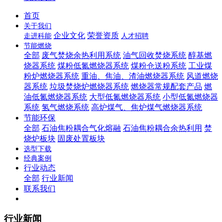
首页
关于我们
企业文化
荣誉资质
走进科能
人才招聘
节能燃烧
全部
废气焚烧余热利用系统
油气回收焚烧系统
醇基燃
烧器系统
煤粉低氮燃烧器系统
煤粉仓送粉系统
工业煤
粉炉燃烧器系统
重油、焦油、渣油燃烧器系统
风道燃烧
器系统
垃圾焚烧炉燃烧器系统
燃烧器常规配套产品
燃
油低氮燃烧器系统
大型低氮燃烧器系统
小型低氮燃烧器
系统
氢气燃烧系统
高炉煤气、焦炉煤气燃烧器系统
节能环保
全部
石油焦粉耦合气化熔融
石油焦粉耦合余热利用
焚
烧炉板块
固废处置板块
选型下载
经典案例
行业动态
全部
行业新闻
联系我们
行业新闻