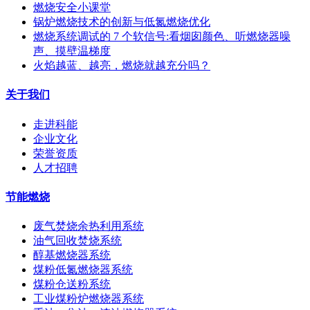
燃烧安全小课堂
锅炉燃烧技术的创新与低氮燃烧优化
燃烧系统调试的 7 个软信号:看烟囱颜色、听燃烧器噪
声、摸壁温梯度
火焰越蓝、越亮，燃烧就越充分吗？
关于我们
走进科能
企业文化
荣誉资质
人才招聘
节能燃烧
废气焚烧余热利用系统
油气回收焚烧系统
醇基燃烧器系统
煤粉低氮燃烧器系统
煤粉仓送粉系统
工业煤粉炉燃烧器系统