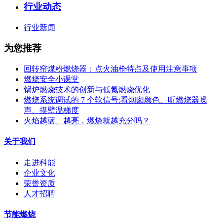
行业动态
行业新闻
为您推荐
回转窑煤粉燃烧器：点火油枪特点及使用注意事项
燃烧安全小课堂
锅炉燃烧技术的创新与低氮燃烧优化
燃烧系统调试的 7 个软信号:看烟囱颜色、听燃烧器噪
声、摸壁温梯度
火焰越蓝、越亮，燃烧就越充分吗？
关于我们
走进科能
企业文化
荣誉资质
人才招聘
节能燃烧