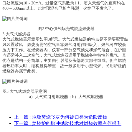
口处流速为10～20m/s。过量空气系数为1.1。喷入天然气的距离约在
400～500mm以上。此时预混合已相当强烈，火焰已不发光了。
图2 中心供气蜗壳式旋流燃烧器
3.大气式燃烧器
大气式燃烧器示意图如图3所示。大气式燃烧器的特点是不需要配置鼓
风装置鼓风，燃烧所需的空气量靠燃气引射作用吸入。燃气可在较低
压力下工作。在燃烧器内，仅有一部分空气预先和燃气混合，在炉膛
内还需补入二次空气，大气式燃烧器适用于燃烧各种特性的燃气。其
优点是结构十分简单，主要由引射器及头部两大部件组成。但当燃烧
器热功率大时，结构显得笨重，故一般多用于小型锅炉。民用炉灶的
燃烧器亦属于此类。
图3 大气式燃烧器示意图
a）大气式引射燃烧器；b）大气式燃烧器
上一篇
: 垃圾焚烧飞灰为何被归类为危险废物
下一篇
: 焚烧炉的脉冲抛动技术对燃烧效率有何提升