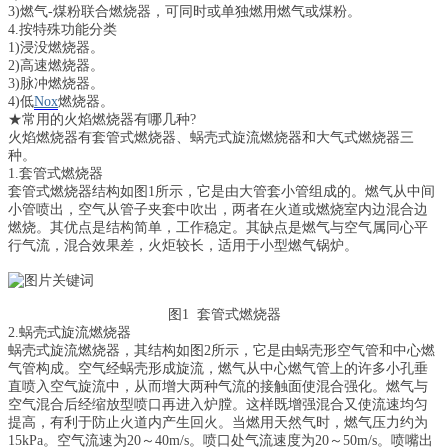
3)燃气-煤粉联合燃烧器，可同时或单独燃用燃气或煤粉。
4.按特殊功能分类
1)浸没燃烧器。
2)高速燃烧器。
3)脉冲燃烧器。
4)低
Nox
燃烧器。
★常用的火焰燃烧器有哪几种?
火焰燃烧器有套管式燃烧器、蜗壳式旋流燃烧器和大气式燃烧器三
种。
1.套管式燃烧器
套管式燃烧器结构如图1所示，它是由大管套小管组成的。燃气从中间
小管喷出，空气从管子夹套中吹出，两者在火道或燃烧室内边混合边
燃烧。其优点是结构简单，工作稳定。其缺点是燃气与空气属同心平
行气流，混合效果差，火炬较长，适用于小型燃气锅炉。
图1 套管式燃烧器
2.蜗壳式旋流燃烧器
蜗壳式旋流燃烧器，其结构如图2所示，它是由蜗壳形空气管和中心燃
气管构成。空气经蜗壳形成旋流，燃气从中心燃气管上的许多小孔垂
直喷入空气旋流中，从而增大两种气流的接触面使混合强化。燃气与
空气混合后经缩放型喷口再进入炉膛。这样既增强混合又使流速均匀
提高，有利于防止火道内产生回火。当燃用天然气时，燃气压力约为
15kPa。空气流速为20～40m/s。喷口处气流速度为20～50m/s。喷嘴出