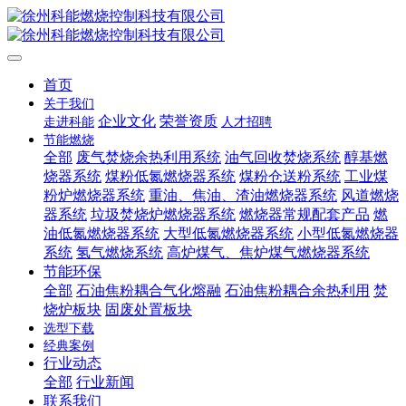
首页
关于我们
企业文化
荣誉资质
走进科能
人才招聘
节能燃烧
全部
废气焚烧余热利用系统
油气回收焚烧系统
醇基燃
烧器系统
煤粉低氮燃烧器系统
煤粉仓送粉系统
工业煤
粉炉燃烧器系统
重油、焦油、渣油燃烧器系统
风道燃烧
器系统
垃圾焚烧炉燃烧器系统
燃烧器常规配套产品
燃
油低氮燃烧器系统
大型低氮燃烧器系统
小型低氮燃烧器
系统
氢气燃烧系统
高炉煤气、焦炉煤气燃烧器系统
节能环保
全部
石油焦粉耦合气化熔融
石油焦粉耦合余热利用
焚
烧炉板块
固废处置板块
选型下载
经典案例
行业动态
全部
行业新闻
联系我们