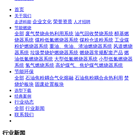
首页
关于我们
企业文化
荣誉资质
走进科能
人才招聘
节能燃烧
全部
废气焚烧余热利用系统
油气回收焚烧系统
醇基燃
烧器系统
煤粉低氮燃烧器系统
煤粉仓送粉系统
工业煤
粉炉燃烧器系统
重油、焦油、渣油燃烧器系统
风道燃烧
器系统
垃圾焚烧炉燃烧器系统
燃烧器常规配套产品
燃
油低氮燃烧器系统
大型低氮燃烧器系统
小型低氮燃烧器
系统
氢气燃烧系统
高炉煤气、焦炉煤气燃烧器系统
节能环保
全部
石油焦粉耦合气化熔融
石油焦粉耦合余热利用
焚
烧炉板块
固废处置板块
选型下载
经典案例
行业动态
全部
行业新闻
联系我们
行业新闻