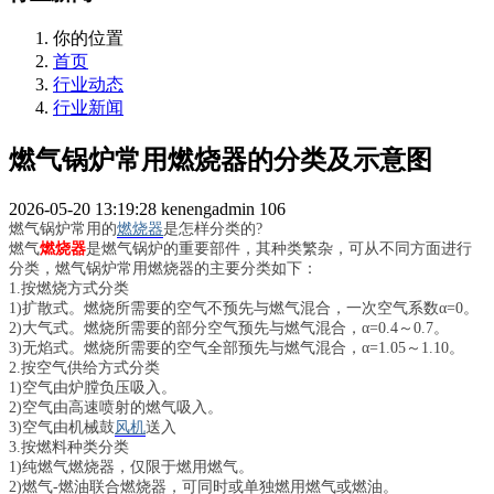
你的位置
首页
行业动态
行业新闻
燃气锅炉常用燃烧器的分类及示意图
2026-05-20 13:19:28
kenengadmin
106
燃气锅炉常用的
燃烧器
是怎样分类的?
燃气
燃烧器
是燃气锅炉的重要部件，其种类繁杂，可从不同方面进行
分类，燃气锅炉常用燃烧器的主要分类如下：
1.按燃烧方式分类
1)扩散式。燃烧所需要的空气不预先与燃气混合，一次空气系数α=0。
2)大气式。燃烧所需要的部分空气预先与燃气混合，α=0.4～0.7。
3)无焰式。燃烧所需要的空气全部预先与燃气混合，α=1.05～1.10。
2.按空气供给方式分类
1)空气由炉膛负压吸入。
2)空气由高速喷射的燃气吸入。
3)空气由机械鼓
风机
送入
3.按燃料种类分类
1)纯燃气燃烧器，仅限于燃用燃气。
2)燃气-燃油联合燃烧器，可同时或单独燃用燃气或燃油。