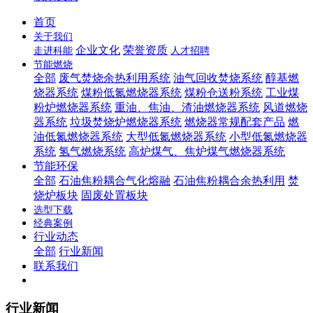
首页
关于我们
企业文化
荣誉资质
走进科能
人才招聘
节能燃烧
全部
废气焚烧余热利用系统
油气回收焚烧系统
醇基燃
烧器系统
煤粉低氮燃烧器系统
煤粉仓送粉系统
工业煤
粉炉燃烧器系统
重油、焦油、渣油燃烧器系统
风道燃烧
器系统
垃圾焚烧炉燃烧器系统
燃烧器常规配套产品
燃
油低氮燃烧器系统
大型低氮燃烧器系统
小型低氮燃烧器
系统
氢气燃烧系统
高炉煤气、焦炉煤气燃烧器系统
节能环保
全部
石油焦粉耦合气化熔融
石油焦粉耦合余热利用
焚
烧炉板块
固废处置板块
选型下载
经典案例
行业动态
全部
行业新闻
联系我们
行业新闻