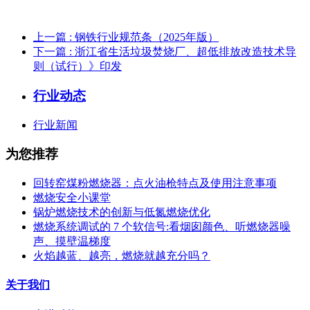
上一篇
: 钢铁行业规范条（2025年版）
下一篇
: 浙江省生活垃圾焚烧厂、超低排放改造技术导
则（试行）》印发
行业动态
行业新闻
为您推荐
回转窑煤粉燃烧器：点火油枪特点及使用注意事项
燃烧安全小课堂
锅炉燃烧技术的创新与低氮燃烧优化
燃烧系统调试的 7 个软信号:看烟囱颜色、听燃烧器噪
声、摸壁温梯度
火焰越蓝、越亮，燃烧就越充分吗？
关于我们