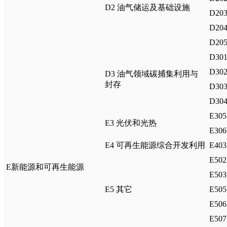
D2 油气储运及基础设施
D20
D2
D20
D30
D30
D3 油气领域碳捕集利用与
封存
D3
D30
E30
E3 光伏和光热
E3
E4 可再生能源综合开发利用
E4
E5
E新能源和可再生能源
E50
E5 其它
E50
E50
E50