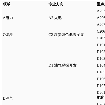
领域
专业方向
重点
A20
A电力
A2 火电
A2
A20
C20
C煤炭
C2 煤炭绿色低碳发展
C20
D1
D1
D1
D1 油气勘探开发
D1
D1
D10
D10
D20
能化
D油气
D20