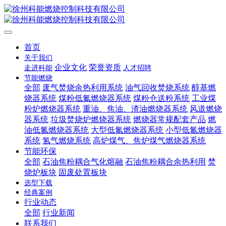
首页
关于我们
企业文化
荣誉资质
走进科能
人才招聘
节能燃烧
全部
废气焚烧余热利用系统
油气回收焚烧系统
醇基燃
烧器系统
煤粉低氮燃烧器系统
煤粉仓送粉系统
工业煤
粉炉燃烧器系统
重油、焦油、渣油燃烧器系统
风道燃烧
器系统
垃圾焚烧炉燃烧器系统
燃烧器常规配套产品
燃
油低氮燃烧器系统
大型低氮燃烧器系统
小型低氮燃烧器
系统
氢气燃烧系统
高炉煤气、焦炉煤气燃烧器系统
节能环保
全部
石油焦粉耦合气化熔融
石油焦粉耦合余热利用
焚
烧炉板块
固废处置板块
选型下载
经典案例
行业动态
全部
行业新闻
联系我们