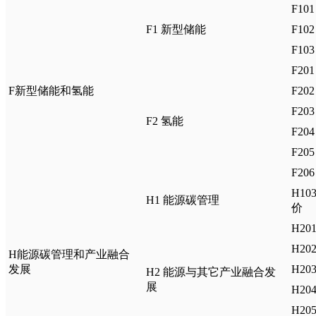
F1
F1 新型储能
F1
F10
F2
F新型储能和氢能
F20
F2
F2 氢能
F20
F2
F20
H1
H1 能源碳管理
价
H2
H2
H能源碳管理和产业融合
发展
H2
H2 能源与其它产业融合发
展
H2
H2