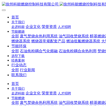
首页
关于我们
企业文化
荣誉资质
走进科能
人才招聘
节能燃烧
全部
废气焚烧余热利用系统
油气回收焚烧系统
醇基燃烧
燃烧器系统
燃烧器常规配套产品
燃油低氮燃烧器系统
大
节能环保
全部
石油焦粉耦合气化熔融
石油焦粉耦合余热利用
焚烧
选型下载
经典案例
行业动态
全部
行业新闻
联系我们
首页
关于我们
企业文化
荣誉资质
走进科能
人才招聘
节能燃烧
全部
废气焚烧余热利用系统
油气回收焚烧系统
醇基燃烧