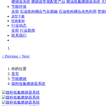
燃烧器系统
燃烧器常规配套产品
燃油低氮燃烧器系统
大
节能环保
全部
石油焦粉耦合气化熔融
石油焦粉耦合余热利用
焚烧
选型下载
经典案例
行业动态
全部
行业新闻
联系我们
<
Previous
>
Next
你的位置
首页
节能燃烧
煤粉低氮燃烧器系统