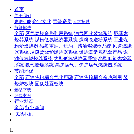
首页
关于我们
企业文化
荣誉资质
走进科能
人才招聘
节能燃烧
全部
废气焚烧余热利用系统
油气回收焚烧系统
醇基燃
烧器系统
煤粉低氮燃烧器系统
煤粉仓送粉系统
工业煤
粉炉燃烧器系统
重油、焦油、渣油燃烧器系统
风道燃烧
器系统
垃圾焚烧炉燃烧器系统
燃烧器常规配套产品
燃
油低氮燃烧器系统
大型低氮燃烧器系统
小型低氮燃烧器
系统
氢气燃烧系统
高炉煤气、焦炉煤气燃烧器系统
节能环保
全部
石油焦粉耦合气化熔融
石油焦粉耦合余热利用
焚
烧炉板块
固废处置板块
选型下载
经典案例
行业动态
全部
行业新闻
联系我们