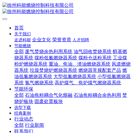
首页
关于我们
企业文化
荣誉资质
走进科能
人才招聘
节能燃烧
全部
废气焚烧余热利用系统
油气回收焚烧系统
醇基燃
烧器系统
煤粉低氮燃烧器系统
煤粉仓送粉系统
工业煤
粉炉燃烧器系统
重油、焦油、渣油燃烧器系统
风道燃烧
器系统
垃圾焚烧炉燃烧器系统
燃烧器常规配套产品
燃
油低氮燃烧器系统
大型低氮燃烧器系统
小型低氮燃烧器
系统
氢气燃烧系统
高炉煤气、焦炉煤气燃烧器系统
节能环保
全部
石油焦粉耦合气化熔融
石油焦粉耦合余热利用
焚
烧炉板块
固废处置板块
选型下载
经典案例
行业动态
全部
行业新闻
联系我们