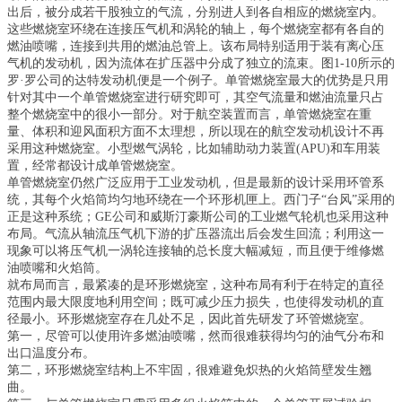
出后，被分成若干股独立的气流，分别进人到各自相应的燃烧室内。
这些燃烧室环绕在连接压气机和涡轮的轴上，每个燃烧室都有各自的
燃油喷嘴，连接到共用的燃油总管上。该布局特别适用于装有离心压
气机的发动机，因为流体在扩压器中分成了独立的流束。图1-10所示的
罗·罗公司的达特发动机便是一个例子。单管燃烧室最大的优势是只用
针对其中一个单管燃烧室进行研究即可，其空气流量和燃油流量只占
整个燃烧室中的很小一部分。对于航空装置而言，单管燃烧室在重
量、体积和迎风面积方面不太理想，所以现在的航空发动机设计不再
采用这种燃烧室。小型燃气涡轮，比如辅助动力装置(APU)和车用装
置，经常都设计成单管燃烧室。
单管燃烧室仍然广泛应用于工业发动机，但是最新的设计采用环管系
统，其每个火焰筒均匀地环绕在一个环形机匣上。西门子“台风”采用的
正是这种系统；GE公司和威斯汀豪斯公司的工业燃气轮机也采用这种
布局。气流从轴流压气机下游的扩压器流出后会发生回流；利用这一
现象可以将压气机一涡轮连接轴的总长度大幅减短，而且便于维修燃
油喷嘴和火焰筒。
就布局而言，最紧凑的是环形燃烧室，这种布局有利于在特定的直径
范围内最大限度地利用空间；既可减少压力损失，也使得发动机的直
径最小。环形燃烧室存在几处不足，因此首先研发了环管燃烧室。
第一，尽管可以使用许多燃油喷嘴，然而很难获得均匀的油气分布和
出口温度分布。
第二，环形燃烧室结构上不牢固，很难避免炽热的火焰筒壁发生翘
曲。