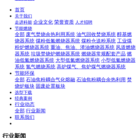
首页
关于我们
企业文化
荣誉资质
走进科能
人才招聘
节能燃烧
全部
废气焚烧余热利用系统
油气回收焚烧系统
醇基燃
烧器系统
煤粉低氮燃烧器系统
煤粉仓送粉系统
工业煤
粉炉燃烧器系统
重油、焦油、渣油燃烧器系统
风道燃烧
器系统
垃圾焚烧炉燃烧器系统
燃烧器常规配套产品
燃
油低氮燃烧器系统
大型低氮燃烧器系统
小型低氮燃烧器
系统
氢气燃烧系统
高炉煤气、焦炉煤气燃烧器系统
节能环保
全部
石油焦粉耦合气化熔融
石油焦粉耦合余热利用
焚
烧炉板块
固废处置板块
选型下载
经典案例
行业动态
全部
行业新闻
联系我们
行业新闻