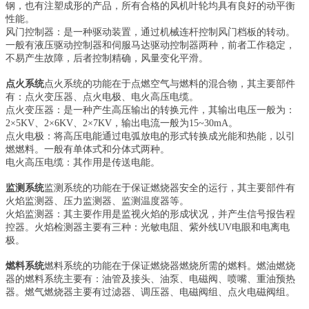
钢，也有注塑成形的产品，所有合格的风机叶轮均具有良好的动平衡
性能。
风门控制器：是一种驱动装置，通过机械连杆控制风门档板的转动。
一般有液压驱动控制器和伺服马达驱动控制器两种，前者工作稳定，
不易产生故障，后者控制精确，风量变化平滑。
点火系统
点火系统的功能在于点燃空气与燃料的混合物，其主要部件
有：点火变压器、点火电极、电火高压电缆。
点火变压器：是一种产生高压输出的转换元件，其输出电压一般为：
2×5KV、2×6KV、2×7KV，输出电流一般为15~30mA。
点火电极：将高压电能通过电弧放电的形式转换成光能和热能，以引
燃燃料。一般有单体式和分体式两种。
电火高压电缆：其作用是传送电能。
监测系统
监测系统的功能在于保证燃烧器安全的运行，其主要部件有
火焰监测器、压力监测器、监测温度器等。
火焰监测器：其主要作用是监视火焰的形成状况，并产生信号报告程
控器。火焰检测器主要有三种：光敏电阻、紫外线UV电眼和电离电
极。
燃料系统
燃料系统的功能在于保证燃烧器燃烧所需的燃料。燃油燃烧
器的燃料系统主要有：油管及接头、油泵、电磁阀、喷嘴、重油预热
器。燃气燃烧器主要有过滤器、调压器、电磁阀组、点火电磁阀组。