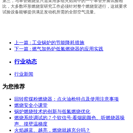
第三，与单管燃烧室只需采用多组火焰筒中的一个单管开展试验相
比，大多数环形燃烧室研究工作必须针对整个燃烧室进行，这就要求
试验设备能够提供满足发动机所需的全部空气流量。
上一篇
: 工业锅炉的节能降耗措施
下一篇
: 燃气加热炉低氮燃烧器的应用实践
行业动态
行业新闻
为您推荐
回转窑煤粉燃烧器：点火油枪特点及使用注意事项
燃烧安全小课堂
锅炉燃烧技术的创新与低氮燃烧优化
燃烧系统调试的 7 个软信号:看烟囱颜色、听燃烧器噪
声、摸壁温梯度
火焰越蓝、越亮，燃烧就越充分吗？