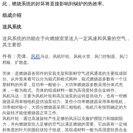
此，燃烧系统的好坏将直接影响到锅炉的热效率。
组成介绍
送风系统
送风系统的功能在于向燃烧室里送入一定风速和风量的空气，
其主要部
件有：壳体、
风机
马达、风机叶轮、风枪火管、风门控制器、风门
档板、扩散盘。
壳体：是燃烧器各部件的安装支架和新鲜空气进风通道的主要组成部
分。从外形来看可以分为箱式和枪式两种，箱式燃烧器多数有一个注
塑材料的外罩，且功率一般较小，大功率燃烧器多数采用分体式壳
体，一般为枪式。壳体的组成材料一般为高强度轻质合金铸件。
风机马达：主要为风机叶轮和高压油泵的运转提供动力，也有一些燃
烧器采用单独电机提供油泵动力。某些小功率燃烧器采用单相电机，
功率相对较小，大部分燃烧器采用三相电机，电机只有按照确定的方
向旋转才能使燃烧器正常工作。
风机叶轮：通过高速旋转产生足够的风压以克服炉膛阻力和烟囱阻
力，并向燃烧室吹入足够的空气以满足燃烧的需要。它由装有一定倾
斜角度的叶片的圆柱状轮子组成，其组成材料一般为高强度轻质合金