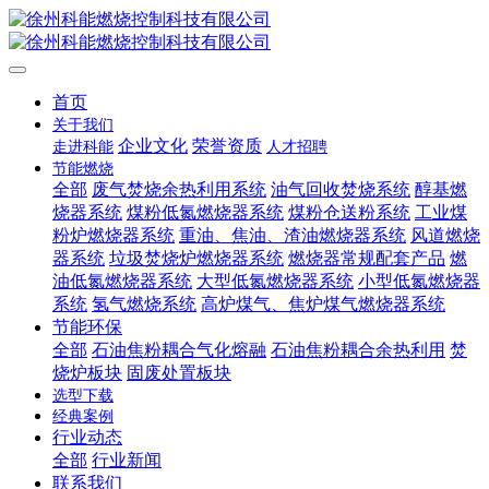
首页
关于我们
企业文化
荣誉资质
走进科能
人才招聘
节能燃烧
全部
废气焚烧余热利用系统
油气回收焚烧系统
醇基燃
烧器系统
煤粉低氮燃烧器系统
煤粉仓送粉系统
工业煤
粉炉燃烧器系统
重油、焦油、渣油燃烧器系统
风道燃烧
器系统
垃圾焚烧炉燃烧器系统
燃烧器常规配套产品
燃
油低氮燃烧器系统
大型低氮燃烧器系统
小型低氮燃烧器
系统
氢气燃烧系统
高炉煤气、焦炉煤气燃烧器系统
节能环保
全部
石油焦粉耦合气化熔融
石油焦粉耦合余热利用
焚
烧炉板块
固废处置板块
选型下载
经典案例
行业动态
全部
行业新闻
联系我们