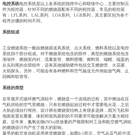
电控系统
电控系统是以上各系统的指挥中心和联络中心，主要控制元
件为程控器，针对不同的燃烧器配有不同的程控器，常见的程控器
有：LFL系列、LAL系列、LOA系列、LGB系列，其主要区别为各个
程序步骤的时间不同。
系统组成
工业燃烧系统一般由燃烧器送风系统、
点火系统、燃料系统以及电控
系统四个部分组成。对于燃烧系统包含的部件，典型的燃烧系统包含
渐缩件、燃烧室内衬、流量套管、燃料喷嘴、燃料筒、端帽、端盖的
从头到尾的全部组件，还有其他辅助硬件包括交叉燃烧管、火花塞、
火焰探头。另外，可能会有各种燃料和空气输送元件例如放气阀、止
回阀和软管等。
系统的类型
在常规开式循环燃气涡轮中，燃烧是一个连续的过程，其中燃油在压
气机供给的空气里燃烧；只有在燃烧起始过程中才需要电火花，之后
火焰必须自行维持。设计师在燃烧室结构上有很多选择，因为飞机和
地面装置在重量、体积和迎风面积的不同要求可能使解决方案大相径
庭。近年来，氮氧化物(NO
)排放量的严格限制对工业和航空燃气涡轮
x
的燃烧设计均产生了很大的影响。
最早的航空发动机采用单管燃烧室，如图6-1所示，空气从压气
机中流