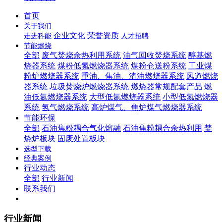
首页
关于我们
企业文化
荣誉资质
走进科能
人才招聘
节能燃烧
全部
废气焚烧余热利用系统
油气回收焚烧系统
醇基燃
烧器系统
煤粉低氮燃烧器系统
煤粉仓送粉系统
工业煤
粉炉燃烧器系统
重油、焦油、渣油燃烧器系统
风道燃烧
器系统
垃圾焚烧炉燃烧器系统
燃烧器常规配套产品
燃
油低氮燃烧器系统
大型低氮燃烧器系统
小型低氮燃烧器
系统
氢气燃烧系统
高炉煤气、焦炉煤气燃烧器系统
节能环保
全部
石油焦粉耦合气化熔融
石油焦粉耦合余热利用
焚
烧炉板块
固废处置板块
选型下载
经典案例
行业动态
全部
行业新闻
联系我们
行业新闻