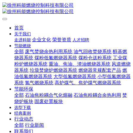
首页
关于我们
企业文化
荣誉资质
走进科能
人才招聘
节能燃烧
全部
废气焚烧余热利用系统
油气回收焚烧系统
醇基燃
烧器系统
煤粉低氮燃烧器系统
煤粉仓送粉系统
工业煤
粉炉燃烧器系统
重油、焦油、渣油燃烧器系统
风道燃烧
器系统
垃圾焚烧炉燃烧器系统
燃烧器常规配套产品
燃
油低氮燃烧器系统
大型低氮燃烧器系统
小型低氮燃烧器
系统
氢气燃烧系统
高炉煤气、焦炉煤气燃烧器系统
节能环保
全部
石油焦粉耦合气化熔融
石油焦粉耦合余热利用
焚
烧炉板块
固废处置板块
选型下载
经典案例
行业动态
全部
行业新闻
联系我们