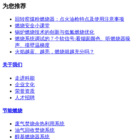
为您推荐
回转窑煤粉燃烧器：点火油枪特点及使用注意事项
燃烧安全小课堂
锅炉燃烧技术的创新与低氮燃烧优化
燃烧系统调试的 7 个软信号:看烟囱颜色、听燃烧器噪
声、摸壁温梯度
火焰越蓝、越亮，燃烧就越充分吗？
关于我们
走进科能
企业文化
荣誉资质
人才招聘
节能燃烧
废气焚烧余热利用系统
油气回收焚烧系统
醇基燃烧器系统