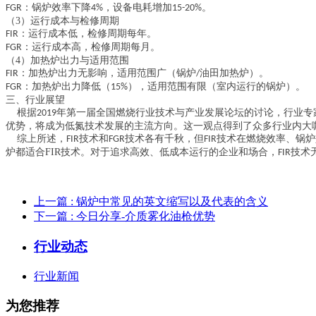
：锅炉效率下降
，设备电耗增加
。
FGR
4%
15-20%
（3）运行成本与检修周期
：运行成本低，检修周期每年。
FIR
：运行成本高，检修周期每月。
FGR
（4）加热炉出力与适用范围
：加热炉出力无影响，适用范围广（锅炉
油田加热炉）。
FIR
/
：加热炉出力降低（
），适用范围有限（室内运行的锅炉）。
FGR
15%
三、行业展望
根据
年第一届全国燃烧行业技术与产业发展论坛的讨论，行业专
2019
优势，将成为低氮技术发展的主流方向。这一观点得到了众多行业内大
综上所述，
技术和
技术各有千秋，但
技术在燃烧效率、锅炉
FIR
FGR
FIR
炉都适合FIR技术。对于追求高效、低成本运行的企业和场合，
技术
FIR
上一篇
: 锅炉中常见的英文缩写以及代表的含义
下一篇
: 今日分享-介质雾化油枪优势
行业动态
行业新闻
为您推荐