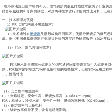
在环保法规日益严格的今天，燃气锅炉的低氮排放技术成为了行业关
结合权威机构和专家的论据，对这两种技术进行详细的对比分析，以帮
一、技术原理与优势
（烟气内循环燃烧技术）
（1）FIR
技术通过在
燃烧器
头部形成负压回流区，使部分燃烧后的烟气卷
FIR
成。据《中国低氮燃烧器行业现状分析与发展趋势研究报告（
年版
2024
（2）FGR
（烟气再循环技术）
FGR
技术则是将部分燃烧后的烟气
通过回烟管道
重新引入燃烧器或
到，
技术是实现燃气锅炉低氮排放的成熟技术，但在实际应用过程
FGR
二、性能对比
（1）安全性与燃烧效率
：火焰稳定，安全性高，燃烧效率高（
）。
FIR
O
<3%CO=10ppm
：易脱火，冷凝水多，安全性一般，燃烧效率较低（
）。
FGR
CO>50ppm
（2）锅炉效率与设备电耗
：锅炉效率保持不变，设备电耗无影响。
FIR