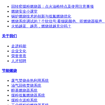
回转窑煤粉燃烧器：点火油枪特点及使用注意事项
燃烧安全小课堂
锅炉燃烧技术的创新与低氮燃烧优化
燃烧系统调试的 7 个软信号:看烟囱颜色、听燃烧器噪声
火焰越蓝、越亮，燃烧就越充分吗？
关于我们
走进科能
企业文化
荣誉资质
人才招聘
节能燃烧
废气焚烧余热利用系统
油气回收焚烧系统
醇基燃烧器系统
煤粉低氮燃烧器系统
煤粉仓送粉系统