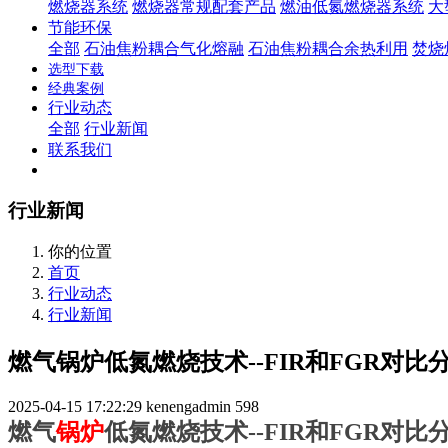
燃烧器系统
燃烧器常规配套产品
燃油低氮燃烧器系统
大
节能环保
全部
石油焦粉耦合气化熔融
石油焦粉耦合余热利用
焚烧
选型下载
经典案例
行业动态
全部
行业新闻
联系我们
行业新闻
你的位置
首页
行业动态
行业新闻
燃气锅炉低氮燃烧技术--FIR和FGR对比
2025-04-15 17:22:29
kenengadmin
598
燃气
锅炉
低氮燃烧技术--FIR和FGR对比