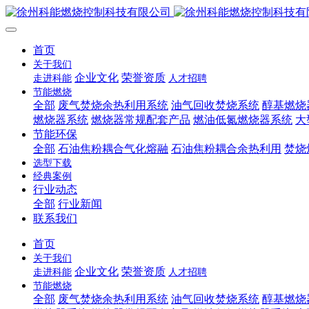
首页
关于我们
企业文化
荣誉资质
走进科能
人才招聘
节能燃烧
全部
废气焚烧余热利用系统
油气回收焚烧系统
醇基燃烧
燃烧器系统
燃烧器常规配套产品
燃油低氮燃烧器系统
大
节能环保
全部
石油焦粉耦合气化熔融
石油焦粉耦合余热利用
焚烧
选型下载
经典案例
行业动态
全部
行业新闻
联系我们
首页
关于我们
企业文化
荣誉资质
走进科能
人才招聘
节能燃烧
全部
废气焚烧余热利用系统
油气回收焚烧系统
醇基燃烧