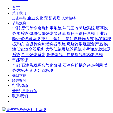
首页
关于我们
企业文化
荣誉资质
走进科能
人才招聘
节能燃烧
全部
废气焚烧余热利用系统
油气回收焚烧系统
醇基燃
烧器系统
煤粉低氮燃烧器系统
煤粉仓送粉系统
工业煤
粉炉燃烧器系统
重油、焦油、渣油燃烧器系统
风道燃烧
器系统
垃圾焚烧炉燃烧器系统
燃烧器常规配套产品
燃
油低氮燃烧器系统
大型低氮燃烧器系统
小型低氮燃烧器
系统
氢气燃烧系统
高炉煤气、焦炉煤气燃烧器系统
节能环保
全部
石油焦粉耦合气化熔融
石油焦粉耦合余热利用
焚
烧炉板块
固废处置板块
选型下载
经典案例
行业动态
全部
行业新闻
联系我们