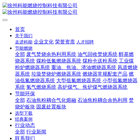
首页
关于我们
企业文化
荣誉资质
走进科能
人才招聘
节能燃烧
全部
废气焚烧余热利用系统
油气回收焚烧系统
醇基燃
烧器系统
煤粉低氮燃烧器系统
煤粉仓送粉系统
工业煤
粉炉燃烧器系统
重油、焦油、渣油燃烧器系统
风道燃烧
器系统
垃圾焚烧炉燃烧器系统
燃烧器常规配套产品
燃
油低氮燃烧器系统
大型低氮燃烧器系统
小型低氮燃烧器
系统
氢气燃烧系统
高炉煤气、焦炉煤气燃烧器系统
节能环保
全部
石油焦粉耦合气化熔融
石油焦粉耦合余热利用
焚
烧炉板块
固废处置板块
选型下载
经典案例
行业动态
全部
行业新闻
联系我们