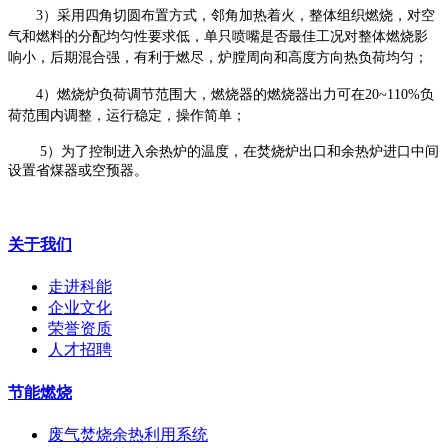
3）采用四角切圆布置方式，邻角加热着火，整体组织燃烧，对空
气和燃料的分配均匀性要求低，单只喷嘴是否最佳工况对整体燃烧影
响小，后期混合强，有利于燃尽，炉膛周向和高度方向热负荷均匀；
4）燃烧炉负荷调节范围大，燃烧器的燃烧器出力可在20~110%负
荷范围内调整，运行稳定，操作简单；
5）
为了
控制进入余热炉的温度，在焚烧炉出口和余热炉进口中间
设置省煤器或空预器。
关于我们
走进科能
企业文化
荣誉资质
人才招聘
节能燃烧
废气焚烧余热利用系统