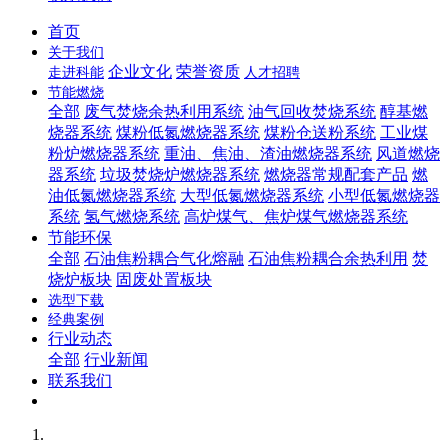
首页
关于我们
企业文化
荣誉资质
走进科能
人才招聘
节能燃烧
全部
废气焚烧余热利用系统
油气回收焚烧系统
醇基燃
烧器系统
煤粉低氮燃烧器系统
煤粉仓送粉系统
工业煤
粉炉燃烧器系统
重油、焦油、渣油燃烧器系统
风道燃烧
器系统
垃圾焚烧炉燃烧器系统
燃烧器常规配套产品
燃
油低氮燃烧器系统
大型低氮燃烧器系统
小型低氮燃烧器
系统
氢气燃烧系统
高炉煤气、焦炉煤气燃烧器系统
节能环保
全部
石油焦粉耦合气化熔融
石油焦粉耦合余热利用
焚
烧炉板块
固废处置板块
选型下载
经典案例
行业动态
全部
行业新闻
联系我们