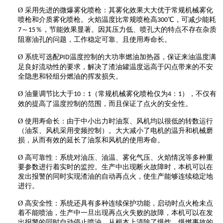
Ø
采用先进的微爆雾化喷枪：其雾化效果大大优于常规机械雾化
喷枪和介质雾化喷枪。火焰温度比常规喷枪高
℃，可减少能耗
300
～
％，节能效果显著。因其压力低、喷孔大的特点不存在杂质
7
15
阻塞油孔的问题，工作稳定可靠、且使用寿命长。
Ø
系统可选配
温度控制的大功率燃油加热器，保证来油温度满
PID
足良好流动性的要求，解决了渣油罐温度远高于闪点带来的不安
全隐患和轻组分燃油的挥发损失。
Ø
油量调节比大于
：
（常规机械雾化喷枪仅为
：
），不仅有
10
1
4
1
效的提高了温度控制的范围，而且保证了点火的安全性。
Ø
使用寿命长：由于中小出力时油泵、风机均以很低的转数运行
（油泵、风机采用变频控制）。大大减小了电机的温升和机械磨
损，从而有效的延长了油泵和风机的使用寿命。
Ø
高可靠性：系统对油压、油温、雾化气压、火焰情况等多种重
要参数进行着实时的监控。生产中出现断火故障时，本机可以在
发出报警的同时实现渣油的自动再点火，使生产能够连续稳定地
进行。
Ø
高安全性：系统还具有多种连续保护功能，启动时点火枪未点
着不能喷油，生产中一旦出现再点火失败的故障，本机可以在发
出报警的同时自动停止喷油，从根本上清除了爆炸、爆燃事故的