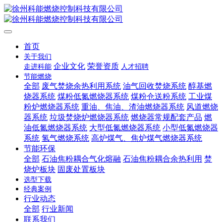
首页
关于我们
企业文化
荣誉资质
走进科能
人才招聘
节能燃烧
全部
废气焚烧余热利用系统
油气回收焚烧系统
醇基燃
烧器系统
煤粉低氮燃烧器系统
煤粉仓送粉系统
工业煤
粉炉燃烧器系统
重油、焦油、渣油燃烧器系统
风道燃烧
器系统
垃圾焚烧炉燃烧器系统
燃烧器常规配套产品
燃
油低氮燃烧器系统
大型低氮燃烧器系统
小型低氮燃烧器
系统
氢气燃烧系统
高炉煤气、焦炉煤气燃烧器系统
节能环保
全部
石油焦粉耦合气化熔融
石油焦粉耦合余热利用
焚
烧炉板块
固废处置板块
选型下载
经典案例
行业动态
全部
行业新闻
联系我们