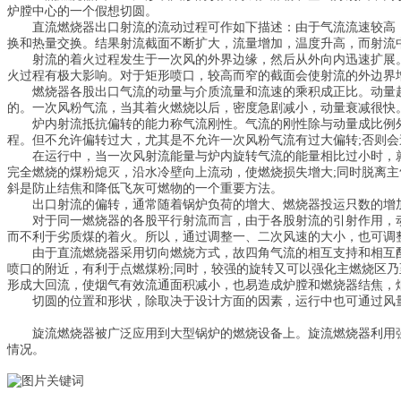
炉膛中心的一个假想切圆。
直流燃烧器出口射流的流动过程可作如下描述：由于气流流速较高
换和热量交换。结果射流截面不断扩大，流量增加，温度升高，而射流
射流的着火过程发生于一次风的外界边缘，然后从外向内迅速扩展
火过程有极大影响。对于矩形喷口，较高而窄的截面会使射流的外边界
燃烧器各股出口气流的动量与介质流量和流速的乘积成正比。动量
的。一次风粉气流，当其着火燃烧以后，密度急剧减小，动量衰减很快
炉内射流抵抗偏转的能力称气流刚性。气流的刚性除与动量成比例
程。但不允许偏转过大，尤其是不允许一次风粉气流有过大偏转;否则
在运行中，当一次风射流能量与炉内旋转气流的能量相比过小时，
完全燃烧的煤粉熄灭，沿水冷壁向上流动，使燃烧损失增大;同时脱离
斜是防止结焦和降低飞灰可燃物的一个重要方法。
出口射流的偏转，通常随着锅炉负荷的增大、燃烧器投运只数的增
对于同一燃烧器的各股平行射流而言，由于各股射流的引射作用，
而不利于劣质煤的着火。所以，通过调整一、二次风速的大小，也可调
由于直流燃烧器采用切向燃烧方式，故四角气流的相互支持和相互
喷口的附近，有利于点燃煤粉;同时，较强的旋转又可以强化主燃烧区
形成大回流，使烟气有效流通面积减小，也易造成炉膛和燃烧器结焦，
切圆的位置和形状，除取决于设计方面的因素，运行中也可通过风
旋流燃烧器被广泛应用到大型锅炉的燃烧设备上。旋流燃烧器利用
情况。