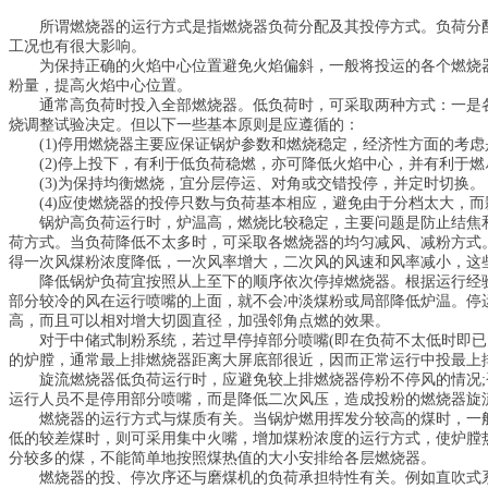
所谓燃烧器的运行方式是指燃烧器负荷分配及其投停方式。负荷分
工况也有很大影响。
为保持正确的火焰中心位置避免火焰偏斜，一般将投运的各个燃烧
粉量，提高火焰中心位置。
通常高负荷时投入全部燃烧器。低负荷时，可采取两种方式：一是
烧调整试验决定。但以下一些基本原则是应遵循的：
(1)停用燃烧器主要应保证锅炉参数和燃烧稳定，经济性方面的考
(2)停上投下，有利于低负荷稳燃，亦可降低火焰中心，并有利于
(3)为保持均衡燃烧，宜分层停运、对角或交错投停，并定时切换。
(4)应使燃烧器的投停只数与负荷基本相应，避免由于分档太大，
锅炉高负荷运行时，炉温高，燃烧比较稳定，主要问题是防止结焦
荷方式。当负荷降低不太多时，可采取各燃烧器的均匀减风、减粉方式
得一次风煤粉浓度降低，一次风率增大，二次风的风速和风率减小，这
降低锅炉负荷宜按照从上至下的顺序依次停掉燃烧器。根据运行经
部分较冷的风在运行喷嘴的上面，就不会冲淡煤粉或局部降低炉温。停
高，而且可以相对增大切圆直径，加强邻角点燃的效果。
对于中储式制粉系统，若过早停掉部分喷嘴(即在负荷不太低时即已
的炉膛，通常最上排燃烧器距离大屏底部很近，因而正常运行中投最上
旋流燃烧器低负荷运行时，应避免较上排燃烧器停粉不停风的情况;
运行人员不是停用部分喷嘴，而是降低二次风压，造成投粉的燃烧器旋
燃烧器的运行方式与煤质有关。当锅炉燃用挥发分较高的煤时，一
低的较差煤时，则可采用集中火嘴，增加煤粉浓度的运行方式，使炉膛
分较多的煤，不能简单地按照煤热值的大小安排给各层燃烧器。
燃烧器的投、停次序还与磨煤机的负荷承担特性有关。例如直吹式