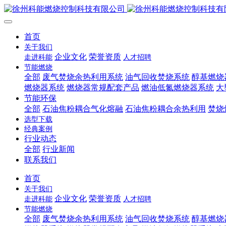
首页
关于我们
企业文化
荣誉资质
走进科能
人才招聘
节能燃烧
全部
废气焚烧余热利用系统
油气回收焚烧系统
醇基燃烧
燃烧器系统
燃烧器常规配套产品
燃油低氮燃烧器系统
大
节能环保
全部
石油焦粉耦合气化熔融
石油焦粉耦合余热利用
焚烧
选型下载
经典案例
行业动态
全部
行业新闻
联系我们
首页
关于我们
企业文化
荣誉资质
走进科能
人才招聘
节能燃烧
全部
废气焚烧余热利用系统
油气回收焚烧系统
醇基燃烧