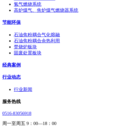
氢气燃烧系统
高炉煤气、焦炉煤气燃烧器系统
节能环保
石油焦粉耦合气化熔融
石油焦粉耦合余热利用
焚烧炉板块
固废处置板块
经典案例
行业动态
行业新闻
服务热线
0516-83056918
周一至周五 9：00—18：00