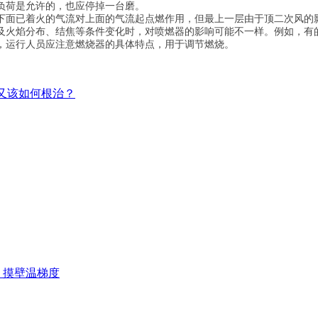
负荷是允许的，也应停掉一台磨。
下面已着火的气流对上面的气流起点燃作用，但最上一层由于顶二次风的
及火焰分布、结焦等条件变化时，对喷燃器的影响可能不一样。例如，有
，运行人员应注意燃烧器的具体特点，用于调节燃烧。
，又该如何根治？
、摸壁温梯度