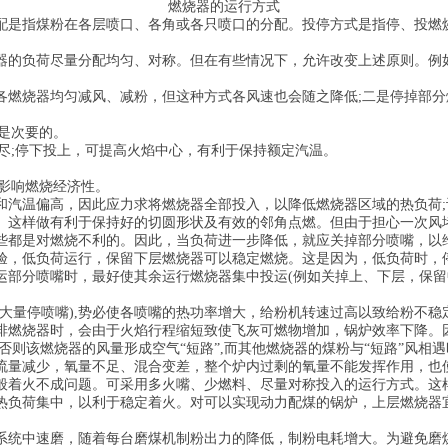
燃烧器的运行方式
配是指煤粉在各层喷口、各角或各只喷口的分配。投停方式是指停、投燃
器的负荷尽量分配均匀、对称。但在有些情况下，允许改变上述原则。例
各燃烧器均匀减风、减粉，但这种方式各风速也会随之降低;二是停掉部
虑是次要的。
燃尽;停下投上，可提高火焰中心，有利于保持额定汽温。
而影响燃烧经济性。
和汽温偏高，因此应力求将燃烧器全部投入，以降低燃烧器区域的热负荷;
。这样做有利于保持好的切圆形状及有效的邻角点燃。但由于担心一次风
些都是对燃烧不利的。因此，当负荷进一步降低，就应关掉部分喷嘴，以
验，低负荷运行，保留下层燃烧器可以稳定燃烧。这是因为，低负荷时，
运部分喷嘴时，最好使其余运行燃烧器集中投运(例如关掉上、下层，保留
大量停喷嘴),势必使各喷嘴的热功率增大，给粉机转速过高以致给粉不
排燃烧器时，会由于火焰行程缩短致使飞灰可燃物增加，锅炉效率下降。
否则该燃烧器的风量形成空气“短路”,而其他燃烧器的煤粉与“短路”风
流量减少，氧量不足、混合变差，整个炉内过剩的氧量不能发挥作用，也
般着火不成问题。可采用多火嘴、少燃料、尽量对称投入的运行方式。这
热负荷集中，以利于稳定着火。对可以实现动力配煤的锅炉，上层燃烧器
系统中速磨，随着每台磨煤机制粉出力的降低，制粉电耗增大。为避免磨