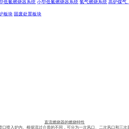
型低氮燃烧器系统
小型低氮燃烧器系统
氢气燃烧系统
高炉煤气
炉板块
固废处置板块
直流燃烧器
的燃烧特性
喷口喷入炉内。根据流过介质的不同，可分为一次风口、二次风口和三次