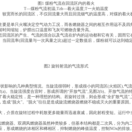
图1 煤粉气流在回流区内的着火
T—煤粉气流初温;Tzh—着火温度;T一火焰温度
。较宽而长的回流区，不仅回流量大而且回流烟气的温度高，对煤的着火
主要是单只火嘴决定空气动力工况，而各燃烧器之间的相互作用远不及四
留时间缩短，炉膛出口温度和飞灰可燃物含量升高。
近回流区的产生、气流的混合以及气流在炉内的运动都和它有关，因而它
。当回流率(回流量与一次风量之比)超过一定数值后，煤粉就可以达到稳
图2 旋转射流的气流形式
状影响的几种典型情况。当旋流很弱时，形成很小的同流区(火焰区),气
(a)。当旋流强度合宜时，形成所谓的“开放气流”,见图2(b)。开放气
火稳定性，是一种理想的结构。若旋转过强，则会形成“全扩散气流”,又称
造成“脱火”。“脱火”往往是造成旋流燃烧器燃烧不稳或灭火的重要原
大，介质在旋转过程中耗散更多能量而迅速衰减，因此射程变短。运行中
流燃烧器。双调风燃烧器虽然种类较多，但基本结构都是二次风，分为内
应，形成燃烧的浓相区和稀相区，抑制燃烧的峰值温度，控制NOx的排放