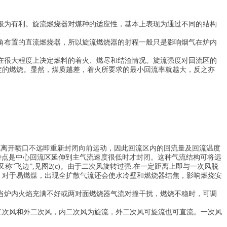
极为有利。旋流燃烧器对煤种的适应性，基本上表现为通过不同的结构
角布置的直流燃烧器，所以旋流燃烧器的射程一般只是影响烟气在炉内
在很大程度上决定燃料的着火、燃尽和结渣情况。旋流强度对回流区的
定的燃烧。显然，煤质越差，着火所要求的最小回流率就越大，反之亦
流离开喷口不远即重新封闭向前运动，因此回流区内的回流量及回流温度
流的特点是中心回流区延伸到主气流速度很低时才封闭。这种气流结构可将远
“飞边”,见图2(c)。由于二次风旋转过强.在一定距离上即与一次风脱
因。对于易燃煤，出现全扩散气流还会使水冷壁和燃烧器结焦，影响燃烧安
当炉内火焰充满不好或两对面燃烧器气流对撞干扰，燃烧不稳时，可调
二次风和外二次风，内二次风为旋流，外二次风可旋流也可直流。一次风
。