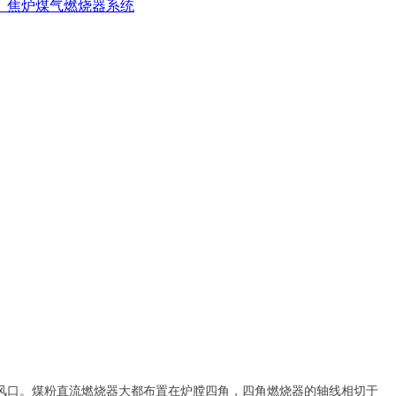
、焦炉煤气燃烧器系统
风口。煤粉直流燃烧器大都布置在炉膛四角，四角燃烧器的轴线相切于