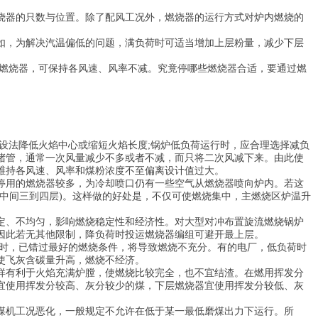
烧器的只数与位置。除了配风工况外，燃烧器的运行方式对炉内燃烧的
如，为解决汽温偏低的问题，满负荷时可适当增加上层粉量，减少下层
分燃烧器，可保持各风速、风率不减。究竟停哪些燃烧器合适，要通过燃
设法降低火焰中心或缩短火焰长度;锅炉低负荷运行时，应合理选择减负
堵管，通常一次风量减少不多或者不减，而只将二次风减下来。由此使
维持各风速、风率和煤粉浓度不至偏离设计值过大。
停用的燃烧器较多，为冷却喷口仍有一些空气从燃烧器喷向炉内。若这
中间三到四层)。这样做的好处是，不仅可使燃烧集中，主燃烧区炉温升
稳定、不均匀，影响燃烧稳定性和经济性。对大型对冲布置旋流燃烧锅炉
因此若无其他限制，降负荷时投运燃烧器编组可避开最上层。
相遇时，已错过最好的燃烧条件，将导致燃烧不充分。有的电厂，低负荷时
使飞灰含碳量升高，燃烧不经济。
样有利于火焰充满炉膛，使燃烧比较完全，也不宜结渣。在燃用挥发分
宜使用挥发分较高、灰分较少的煤，下层燃烧器宜使用挥发分较低、灰
煤机工况恶化，一般规定不允许在低于某一最低磨煤出力下运行。所