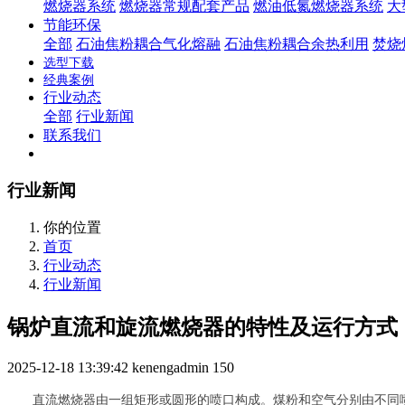
燃烧器系统
燃烧器常规配套产品
燃油低氮燃烧器系统
大
节能环保
全部
石油焦粉耦合气化熔融
石油焦粉耦合余热利用
焚烧
选型下载
经典案例
行业动态
全部
行业新闻
联系我们
行业新闻
你的位置
首页
行业动态
行业新闻
锅炉直流和旋流燃烧器的特性及运行方式
2025-12-18 13:39:42
kenengadmin
150
直流燃烧器由一组矩形或圆形的喷口构成。煤粉和空气分别由不同