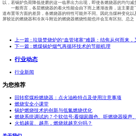
以，若锅炉负荷降低使磨的这一临界出力出现，即使各燃烧器的均匀减
一般而言，各层燃烧器的着火性能会由下而上逐渐改善，这主要是
道布置等方面的差异，各燃烧器的特性可能并不同。因此当煤种变化以
屏较近的燃烧器和冷灰斗附近的燃烧器燃烧性能也许会互有区别。总之
上一篇
: 垃圾焚烧炉的“血管堵塞”难题：结焦从何而来
下一篇
: 燃煤锅炉烟气再循环技术的节能机理
行业动态
行业新闻
为您推荐
回转窑煤粉燃烧器：点火油枪特点及使用注意事项
燃烧安全小课堂
锅炉燃烧技术的创新与低氮燃烧优化
燃烧系统调试的 7 个软信号:看烟囱颜色、听燃烧器噪声
火焰越蓝、越亮，燃烧就越充分吗？
关于我们