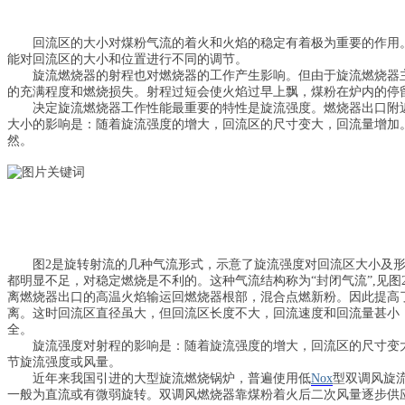
回流区的大小对煤粉气流的着火和火焰的稳定有着极为重要的作用
能对回流区的大小和位置进行不同的调节。
旋流燃烧器的射程也对燃烧器的工作产生影响。但由于旋流燃烧器
的充满程度和燃烧损失。射程过短会使火焰过早上飘，煤粉在炉内的停
决定旋流燃烧器工作性能最重要的特性是旋流强度。燃烧器出口附
大小的影响是：随着旋流强度的增大，回流区的尺寸变大，回流量增加
然。
图2是旋转射流的几种气流形式，示意了旋流强度对回流区大小及形
都明显不足，对稳定燃烧是不利的。这种气流结构称为“封闭气流”,见图2
离燃烧器出口的高温火焰输运回燃烧器根部，混合点燃新粉。因此提高了着
离。这时回流区直径虽大，但回流区长度不大，回流速度和回流量甚小，
全。
旋流强度对射程的影响是：随着旋流强度的增大，回流区的尺寸变
节旋流强度或风量。
近年来我国引进的大型旋流燃烧锅炉，普遍使用低
Nox
型双调风旋
一般为直流或有微弱旋转。双调风燃烧器靠煤粉着火后二次风量逐步供