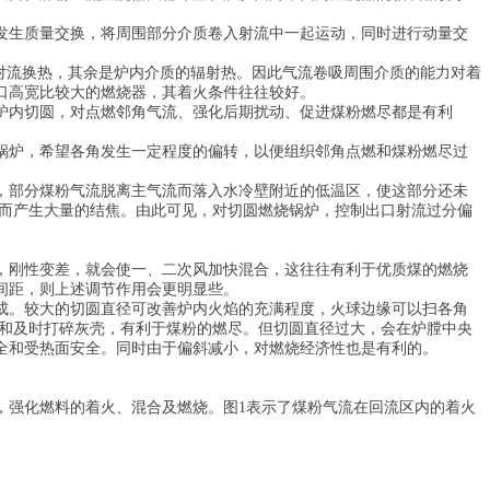
发生质量交换，将周围部分介质卷入射流中一起运动，同时进行动量交
对流换热，其余是炉内介质的辐射热。因此气流卷吸周围介质的能力对着
口高宽比较大的燃烧器，其着火条件往往较好。
炉内切圆，对点燃邻角气流、强化后期扰动、促进煤粉燃尽都是有利
锅炉，希望各角发生一定程度的偏转，以便组织邻角点燃和煤粉燃尽过
，部分煤粉气流脱离主气流而落入水冷壁附近的低温区，使这部分还未
，而产生大量的结焦。由此可见，对切圆燃烧锅炉，控制出口射流过分偏
，刚性变差，就会使一、二次风加快混合，这往往有利于优质煤的燃烧
间距，则上述调节作用会更明显些。
成。较大的切圆直径可改善炉内火焰的充满程度，火球边缘可以扫各角
强和及时打碎灰壳，有利于煤粉的燃尽。但切圆直径过大，会在炉膛中央
全和受热面安全。同时由于偏斜减小，对燃烧经济性也是有利的。
，强化燃料的着火、混合及燃烧。图1表示了煤粉气流在回流区内的着火