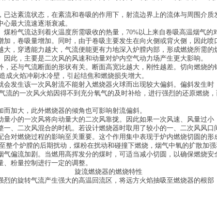
，已达紊流状态，在紊流和卷吸的作用下，射流边界上的流体与周围介质
中心最大流速逐渐衰减。
。煤粉气流达到着火温度所需吸收的热量，70%以上来自卷吸高温烟气的
增加，卷吸量增加。同时，由于卷吸主要发生在向火侧或背火侧，因此喷
越大，穿透能力越大，气流便能更有力地深入炉膛内部，形成燃烧所需的
。因此，主要是二次风的风速和动量对炉内空气动力场产生更大影响。
外，还与气流断面的形状有关。断面高宽比越大，刚性越差。切向燃烧的
会造成火焰冲刷水冷壁，引起结焦和燃烧损失增大。
就会发生该一次风射流不能射入燃烧器火球而出现较大偏斜。偏斜发生时
主气流的一次风火焰因得不到充分氧气的及时补给，进行强烈的还原燃烧
加而加大，此外燃烧器的倾角也可影响射流偏斜。
动量小的一次风将向动量大的二次风靠拢。因此如果一次风速、风量过小
整一、二次风混合的时机。若设计燃烧器时取用了较小的一、二次风风口
配合对燃烧过程的影响至关重要。这个作用集中表现于炉内燃烧切圆的形
乃至整个炉膛的后期扰动，煤粉在扰动和碰撞下燃烧，烟气中氧的扩散加
烟气偏流加剧。当燃用高挥发分的煤时，可适当减小切圆，以确保燃烧安
量、粉量控制进行一定的调整。
旋流燃烧器的燃烧特性
强烈的旋转气流产生强大的高温回流区，将远方火焰抽吸至燃烧器的根部