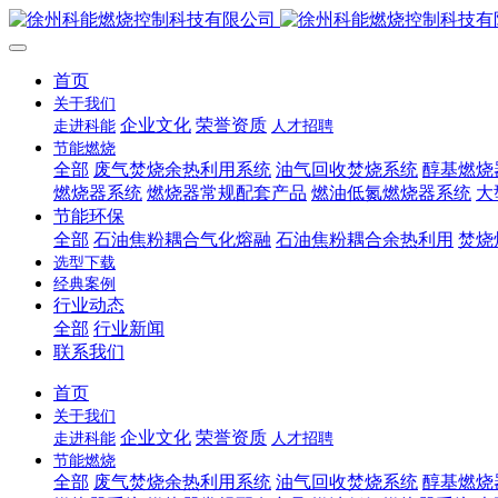
首页
关于我们
企业文化
荣誉资质
走进科能
人才招聘
节能燃烧
全部
废气焚烧余热利用系统
油气回收焚烧系统
醇基燃烧
燃烧器系统
燃烧器常规配套产品
燃油低氮燃烧器系统
大
节能环保
全部
石油焦粉耦合气化熔融
石油焦粉耦合余热利用
焚烧
选型下载
经典案例
行业动态
全部
行业新闻
联系我们
首页
关于我们
企业文化
荣誉资质
走进科能
人才招聘
节能燃烧
全部
废气焚烧余热利用系统
油气回收焚烧系统
醇基燃烧