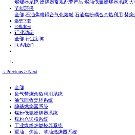
燃烧器系统
燃烧器常规配套产品
燃油低氮燃烧器系统
大
节能环保
全部
石油焦粉耦合气化熔融
石油焦粉耦合余热利用
焚烧
选型下载
经典案例
行业动态
全部
行业新闻
联系我们
<
Previous
>
Next
全部
废气焚烧余热利用系统
油气回收焚烧系统
醇基燃烧器系统
煤粉低氮燃烧器系统
煤粉仓送粉系统
工业煤粉炉燃烧器系统
重油、焦油、渣油燃烧器系统