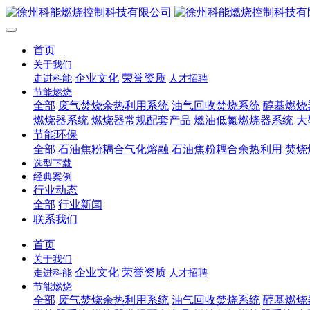
首页
关于我们
企业文化
荣誉资质
走进科能
人才招聘
节能燃烧
全部
废气焚烧余热利用系统
油气回收焚烧系统
醇基燃烧
燃烧器系统
燃烧器常规配套产品
燃油低氮燃烧器系统
大
节能环保
全部
石油焦粉耦合气化熔融
石油焦粉耦合余热利用
焚烧
选型下载
经典案例
行业动态
全部
行业新闻
联系我们
首页
关于我们
企业文化
荣誉资质
走进科能
人才招聘
节能燃烧
全部
废气焚烧余热利用系统
油气回收焚烧系统
醇基燃烧