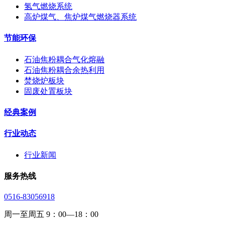
氢气燃烧系统
高炉煤气、焦炉煤气燃烧器系统
节能环保
石油焦粉耦合气化熔融
石油焦粉耦合余热利用
焚烧炉板块
固废处置板块
经典案例
行业动态
行业新闻
服务热线
0516-83056918
周一至周五 9：00—18：00