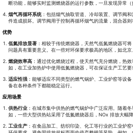
断功能，能够实时监测燃烧器的运行参数，一旦发现异常（
烟气再循环系统
：包括烟气抽取管道、冷却装置、调节阀和
件造成损坏。调节阀用于控制再循环烟气的流量，混合器则
优势
低氮排放显著
：相较于传统燃烧器，天然气低氮燃烧器可将 
问题具有重要意义。在一些对环保要求极高的地区，如北京、
燃烧效率高
：通过优化燃烧过程，使天然气充分燃烧，热效
如，在工业加热炉中使用低氮燃烧器，可在保证生产工艺要
适应性强
：能够适应不同类型的燃气锅炉、工业炉窑等设备
备在各种条件下都能稳定运行。
应用场景
供热行业
：在城市集中供热的燃气锅炉中广泛应用。随着冬
如，一些大型供热站采用了低氮燃烧器后，NOx 排放大幅
工业生产
：在食品加工、纺织印染、化工等行业的工业炉窑
环保要求，避免因排放超标而面临停产整顿等风险。例如，