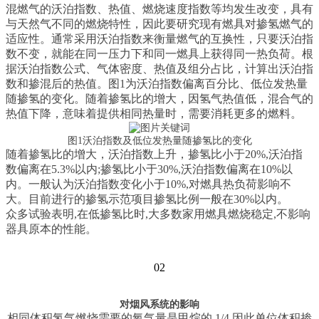
混燃气的沃泊指数、热值、燃烧速度指数等均发生改变，具有
与天然气不同的燃烧特性，因此要研究现有燃具对掺氢燃气的
适应性。通常采用沃泊指数来衡量燃气的互换性，只要沃泊指
数不变，就能在同一压力下和同一燃具上获得同一热负荷。根
据沃泊指数公式、气体密度、热值及组分占比，计算出沃泊指
数和掺混后的热值。图1为沃泊指数偏离百分比、低位发热量
随掺氢的变化。随着掺氢比的增大，因氢气热值低，混合气的
热值下降，意味着提供相同热量时，需要消耗更多的燃料。
图1沃泊指数及低位发热量随掺氢比的变化
随着掺氢比的增大，沃泊指数上升，掺氢比小于20%,沃泊指
数偏离在5.3%以内;掺氢比小于30%,沃泊指数偏离在10%以
内。一般认为沃泊指数变化小于10%,对燃具热负荷影响不
大。目前进行的掺氢示范项目掺氢比例一般在30%以内。
众多试验表明,在低掺氢比时,大多数家用燃具燃烧稳定,不影响
器具原本的性能。
02
对烟风系统的影响
相同体积氢气燃烧需要的氧气量是甲烷的 1/4,因此单位体积掺