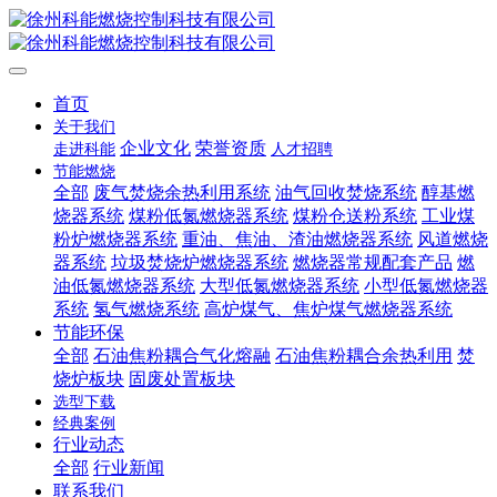
首页
关于我们
企业文化
荣誉资质
走进科能
人才招聘
节能燃烧
全部
废气焚烧余热利用系统
油气回收焚烧系统
醇基燃
烧器系统
煤粉低氮燃烧器系统
煤粉仓送粉系统
工业煤
粉炉燃烧器系统
重油、焦油、渣油燃烧器系统
风道燃烧
器系统
垃圾焚烧炉燃烧器系统
燃烧器常规配套产品
燃
油低氮燃烧器系统
大型低氮燃烧器系统
小型低氮燃烧器
系统
氢气燃烧系统
高炉煤气、焦炉煤气燃烧器系统
节能环保
全部
石油焦粉耦合气化熔融
石油焦粉耦合余热利用
焚
烧炉板块
固废处置板块
选型下载
经典案例
行业动态
全部
行业新闻
联系我们