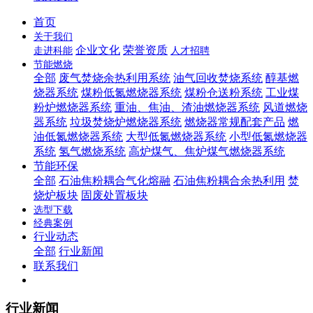
首页
关于我们
企业文化
荣誉资质
走进科能
人才招聘
节能燃烧
全部
废气焚烧余热利用系统
油气回收焚烧系统
醇基燃
烧器系统
煤粉低氮燃烧器系统
煤粉仓送粉系统
工业煤
粉炉燃烧器系统
重油、焦油、渣油燃烧器系统
风道燃烧
器系统
垃圾焚烧炉燃烧器系统
燃烧器常规配套产品
燃
油低氮燃烧器系统
大型低氮燃烧器系统
小型低氮燃烧器
系统
氢气燃烧系统
高炉煤气、焦炉煤气燃烧器系统
节能环保
全部
石油焦粉耦合气化熔融
石油焦粉耦合余热利用
焚
烧炉板块
固废处置板块
选型下载
经典案例
行业动态
全部
行业新闻
联系我们
行业新闻