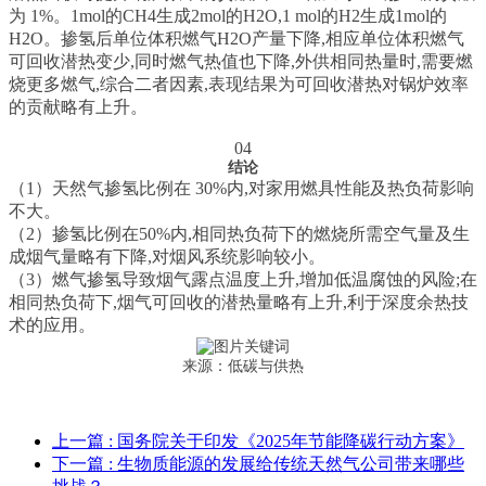
为 1%。1mol的CH4生成2mol的H2O,1 mol的H2生成1mol的
H2O。掺氢后单位体积燃气H2O产量下降,相应单位体积燃气
可回收潜热变少,同时燃气热值也下降,外供相同热量时,需要燃
烧更多燃气,综合二者因素,表现结果为可回收潜热对锅炉效率
的贡献略有上升。
04
结论
（1）天然气掺氢比例在 30%内,对家用燃具性能及热负荷影响
不大。
（2）掺氢比例在50%内,相同热负荷下的燃烧所需空气量及生
成烟气量略有下降,对烟风系统影响较小。
（3）燃气掺氢导致烟气露点温度上升,增加低温腐蚀的风险;在
相同热负荷下,烟气可回收的潜热量略有上升,利于深度余热技
术的应用。
来源：低碳与供热
上一篇
: 国务院关于印发《2025年节能降碳行动方案》
下一篇
: 生物质能源的发展给传统天然气公司带来哪些