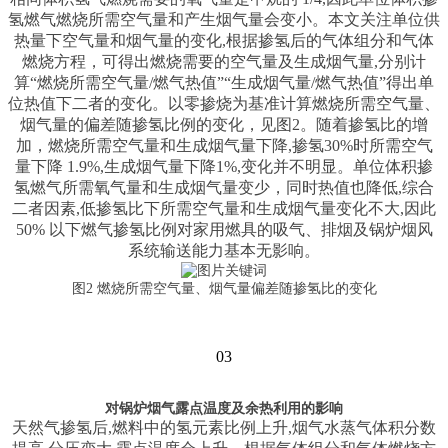
氢燃气燃烧所需空气量和产生烟气量会变小。本文关注单位供
热量下空气量和烟气量的变化,根据掺氢后的气体组分和气体
燃烧方程，可得出燃烧需要的空气量及生成烟气量,分别计
算“燃烧所需空气量/燃气热值”“生成烟气量/燃气热值”得出单
位热值下二者的变化。以零掺烧为基准计算燃烧所需空气量、
烟气量的偏差随掺氢比例的变化，见图2。随着掺氢比的增
加，燃烧所需空气量和生成烟气量下降,掺氢30%时所需空气
量下降 1.9%,生成烟气量下降1%,变化并不明显。单位体积掺
氢燃气所需氧气量和生成烟气量变少，同时热值也降低,综合
二者因素,低掺氢比下所需空气量和生成烟气量变化不大,因此
50% 以下燃气掺氢比例对家用燃具的吸气、排烟及锅炉烟风
系统输送能力基本无影响。
图2 燃烧所需空气量、烟气量偏差随掺氢比的变化
03
对锅炉烟气露点温度及余热利用的影响
天然气掺氢后,燃料中的氢元素比例上升,烟气水蒸气体积分数