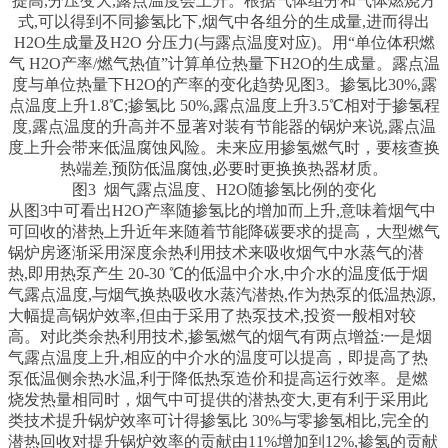
提高,分压变大,露点温度会上升。根据气体组分和气体燃烧方
式,可以得到不同掺氢比下,烟气中各组分的生成量,进而得出
H2O生成量及H2O 分压力(与露点温度对应)。用“单位体积燃
气 H2O产率/燃气热值”计算单位热量下H2O的生成量。露点温
度与单位热量下H2O的产率的变化趋势见图3。掺氢比30%,露
点温度上升1.8℃;掺氢比 50%,露点温度上升3.5℃相对于掺氢程
度,露点温度的升高并不显著对装有节能器的锅炉来说,露点温
度上升会带来低温腐蚀风险。未来应用掺氢燃气时，要核查换
热端差,预防低温腐蚀,必要时更换换热器材质。
图3 烟气露点温度、H2O随掺氢比例的变化
从图3中可看出H2O产率随掺氢比的增加而上升,意味着烟气中
可回收的潜热上升近年来随着节能降碳要求的提高，大型燃气
锅炉房逐渐采用深度余热利用技术来吸收烟气中水蒸气的潜
热,即用热泵产生 20-30 ℃的低温中介水,中介水的温度低于烟
气露点温度,与烟气换热吸收水蒸汽潜热,作为热泵的低温热源,
大幅提高锅炉效率,但由于采用了热泵技术,投资一般相对较
高。对此类余热利用技术,掺氢燃气的烟气有两点增益:一是烟
气露点温度上升,相应的中介水的温度可以提高，即提高了热
泵低温侧余热水温,利于降低热泵造价和提高运行效率。是燃
烧发热量相同时，烟气中可提供的潜热变大,更有利于采用此
类技术提升锅炉效率可计得掺氢比 30%与零掺氢相比,完全的
潜热回收对提升锅炉效率的贡献由11%增加到12%,掺氢的贡献