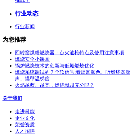
挑战？
行业动态
行业新闻
为您推荐
回转窑煤粉燃烧器：点火油枪特点及使用注意事项
燃烧安全小课堂
锅炉燃烧技术的创新与低氮燃烧优化
燃烧系统调试的 7 个软信号:看烟囱颜色、听燃烧器噪
声、摸壁温梯度
火焰越蓝、越亮，燃烧就越充分吗？
关于我们
走进科能
企业文化
荣誉资质
人才招聘