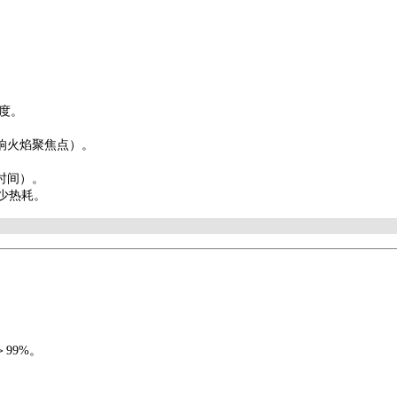
。
度。
响火焰聚焦点）。
时间）。
减少热耗。
＞99%。