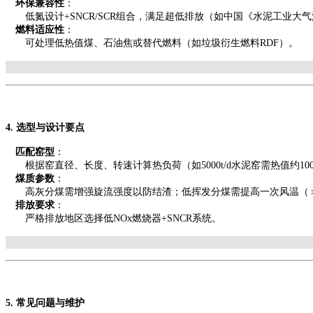
环保兼容性
：
低氮设计
+SNCR/SCR组合，满足超低排放（如中国《水泥工业大气污染
燃料适应性
：
可处理低热值煤、石油焦或替代燃料（如垃圾衍生燃料
RDF）。
4. 选型与设计要点
匹配窑型
：
根据窑直径、长度、转速计算热负荷（如
5000t/d水泥窑需热值约100
煤质参数
：
高灰分煤需增强旋流强度以防结渣；低挥发分煤需提高一次风温（
排放要求
：
严格排放地区选择低
NOx燃烧器+SNCR系统。
5. 常见问题与维护