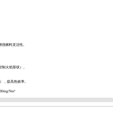
，增强燃料灵活性。
控制火焰形状）。
%），提高热效率。
mg/Nm³