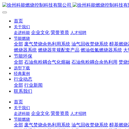
首页
关于我们
企业文化
荣誉资质
走进科能
人才招聘
节能燃烧
全部
废气焚烧余热利用系统
油气回收焚烧系统
醇基燃烧
燃烧器系统
燃烧器常规配套产品
燃油低氮燃烧器系统
大
节能环保
全部
石油焦粉耦合气化熔融
石油焦粉耦合余热利用
焚烧
选型下载
经典案例
行业动态
全部
行业新闻
联系我们
首页
关于我们
企业文化
荣誉资质
走进科能
人才招聘
节能燃烧
全部
废气焚烧余热利用系统
油气回收焚烧系统
醇基燃烧