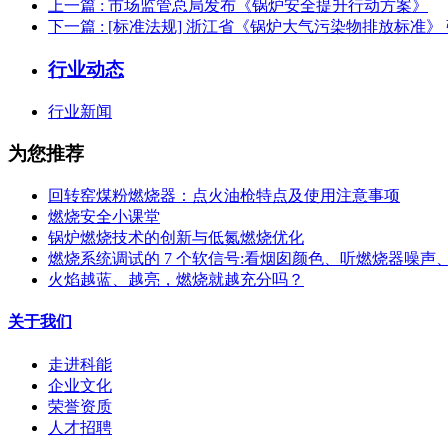
上一篇
: 市场监管总局发布《锅炉安全提升行动方案》
下一篇
: [标准法规] 浙江省《锅炉大气污染物排放标准
行业动态
行业新闻
为您推荐
回转窑煤粉燃烧器：点火油枪特点及使用注意事项
燃烧安全小课堂
锅炉燃烧技术的创新与低氮燃烧优化
燃烧系统调试的 7 个软信号:看烟囱颜色、听燃烧器噪声
火焰越蓝、越亮，燃烧就越充分吗？
关于我们
走进科能
企业文化
荣誉资质
人才招聘