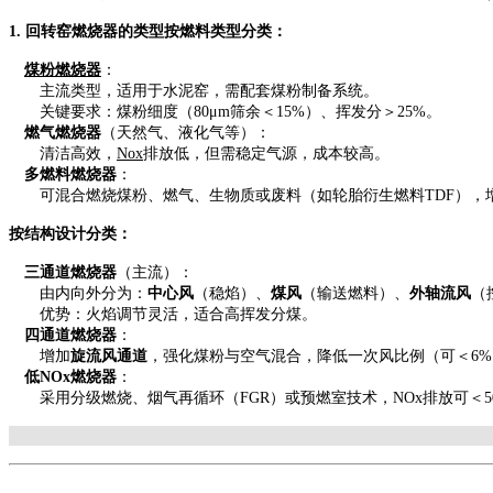
1. 回转窑燃烧器的类型按燃料类型分类：
煤粉燃烧器
：
主流类型，适用于水泥窑，需配套煤粉制备系统。
关键要求：煤粉细度（80μm筛余＜15%）、挥发分＞25%。
燃气燃烧器
（天然气、液化气等）：
清洁高效，
Nox
排放低，但需稳定气源，成本较高。
多燃料燃烧器
：
可混合燃烧煤粉、燃气、生物质或废料（如轮胎
衍生燃料
TDF）
按结构设计分类：
三通道燃烧器
（主流）：
由内向外分为：
中心风
（稳焰）、
煤风
（输送燃料）、
外轴流风
（
优势：火焰调节灵活，适合高挥发分煤。
四通道燃烧器
：
增加
旋流风通道
，强化煤粉与空气混合，降低一次风比例（可＜
6
低
NOx燃烧器
：
采用分级燃烧、烟气再循环（
FGR）或预燃室技术，NOx排放可＜500