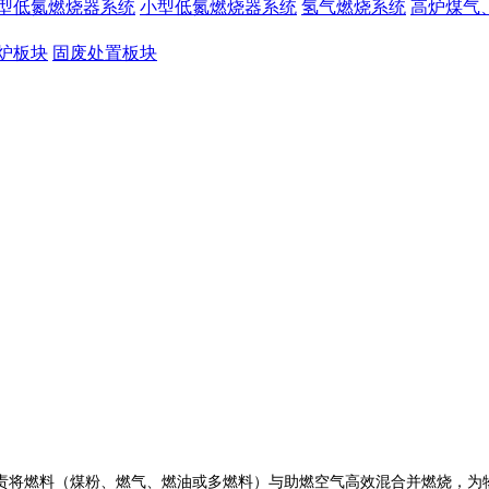
型低氮燃烧器系统
小型低氮燃烧器系统
氢气燃烧系统
高炉煤气
炉板块
固废处置板块
责将燃料（煤粉、燃气、燃油或多燃料）与助燃空气高效混合并燃烧，为