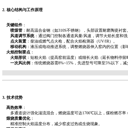
2. 核心结构与工作原理
·
关键组件
：
喷煤管
：耐高温合金钢（如
310S不锈钢），头部设置耐磨陶瓷衬套
风道调节系统
：通过阀门控制各通道风量
/风速，调节火焰长度和强
点火装置
：柴油或燃气点火枪，配合火焰检测器（
UV/IR）。
移动机构
：液压或电动推进系统，调整燃烧器伸入窑内的位置（影
火焰控制要点
：
火焰形状
：短粗火焰（提高窑前温度）或细长火焰（延长物料停留
一次风比例
：传统燃烧器需
8%~15%，先进型号可降至5%以下，
3. 技术优势
高热效率
：
多通道设计强化湍流混合，燃烧温度可达
1700℃以上，煤粉燃尽率
煅烧质量优化
：
精准控制火焰温度分布，减少窑皮过热或生烧现象。