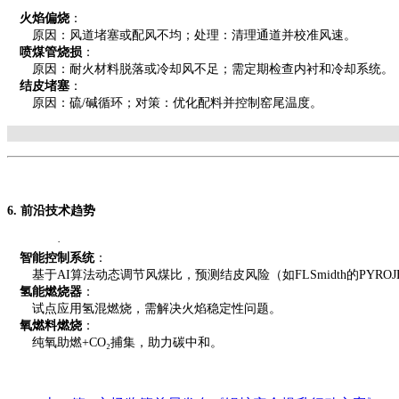
火焰偏烧
：
原因：风道堵塞或配风不均；处理：清理通道并校准风速。
喷煤管烧损
：
原因：耐火材料脱落或冷却风不足；需定期检查内衬和冷却系统。
结皮堵塞
：
原因：硫
/碱循环；对策：优化配料并控制窑尾温度。
6. 前沿技术趋势
·
智能控制系统
：
基于
AI算法动态调节风煤比，预测结皮风险（如FLSmidth的PYRO
氢能燃烧器
：
试点应用氢混燃烧，需解决火焰稳定性问题。
氧燃料燃烧
：
纯氧助燃
+CO₂捕集，助力碳中和。