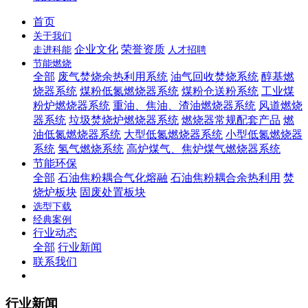
首页
关于我们
企业文化
荣誉资质
走进科能
人才招聘
节能燃烧
全部
废气焚烧余热利用系统
油气回收焚烧系统
醇基燃
烧器系统
煤粉低氮燃烧器系统
煤粉仓送粉系统
工业煤
粉炉燃烧器系统
重油、焦油、渣油燃烧器系统
风道燃烧
器系统
垃圾焚烧炉燃烧器系统
燃烧器常规配套产品
燃
油低氮燃烧器系统
大型低氮燃烧器系统
小型低氮燃烧器
系统
氢气燃烧系统
高炉煤气、焦炉煤气燃烧器系统
节能环保
全部
石油焦粉耦合气化熔融
石油焦粉耦合余热利用
焚
烧炉板块
固废处置板块
选型下载
经典案例
行业动态
全部
行业新闻
联系我们
行业新闻