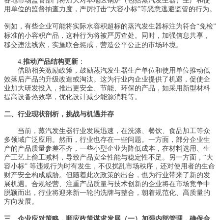
各地市场监管部门将加大对本地区锅炉（包括蒸汽发生器）生产和使
用单位的监督抽查力度，严厉打击
“
大容小标
”
等恶意逃避监管的行为。
例如，有些企业可能将实际水容积超标的蒸汽发生器标注为符合“免检”
标准的小容积产品，这种行为将被严厉查处。同时，加强信息共享，
移交违法线索，实施联合惩戒，营造公平公正的市场环境。
4.
推动产品结构更新
：
借助相关激励政策，鼓励蒸汽发生器生产单位和使用单位推动低
效落后产品的升级改造或淘汰。这为行业内企业提供了机遇，促使企
业加大研发投入，推出更安全、节能、环保的产品，如采用新型材料
提高设备热效率，优化设计减少能源消耗等。
二、行业现状剖析，挑战与机遇并存
当前，蒸汽发生器行业发展迅速，在洗涤、餐饮、食品加工等众
多领域广泛应用。然而，行业也存在一些问题。一方面，部分企业生
产的产品质量参差不齐，一些小型企业为降低成本，在材料选用、生
产工艺上偷工减料，导致产品安全性能与稳定性不足。另一方面，“大
容小标” 等违规行为时有发生，不仅扰乱市场秩序，还对使用者的生命
财产安全构成威胁。但随着此次政策的出台，也为行业带来了新的发
展机遇。合规经营、注重产品质量与技术创新的企业将在市场竞争中
脱颖而出，行业将迎来新一轮的洗牌与整合，朝着规范化、高质量的
方向发展。
三、企业应对策略，顺应政策谋求发展
（一）加强内部管理，确保合