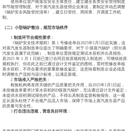
使用单位需严格落实安全主体责任，建立健全各类安全管理制度
和节能管理制度。对于蒸汽发生器使用企业来说，要制定并动态调整
《锅炉安全风险管控清单》，建立日管控、周排查、月调度工作机
制。
（二）小型锅炉整治，规范市场秩序
1.
制造环节合规性要求
：
《锅炉安全技术规程》第 1 号修改单
自
2025年1月1日起实施，这
对蒸汽发生器制造单位提出了明确要求。对于 D 级蒸汽锅炉（部分蒸
汽发生器属于此范畴），制造单位需按规定测试水容积并出具报告。
若2025 年 1 月 1 日前已签订合同且按原规程投入制造的，可继续按原
规程执行。但在此之前已通过设计文件鉴定的图纸，需对照修改单核
算水容积，不符合要求的要重新修改鉴定。这意味着制造企业必须及
时调整生产流程与设计标准，以满足新规。
2.
市场准入严格把关
：
检验机构将发挥关键的产品质量把关作用，
自
2025年1月1日起，
未按修改单要求计算水容积的D级蒸汽锅炉，无法通过设计文件鉴定；
未提供水容积测试报告的产品，不得出具制造监督检验报告。这一规
定从源头杜绝了不合规产品流入市场，保障了市场上蒸汽发生器产品
的质量与安全性。
3.
打击违法违规，营造良好环境
：