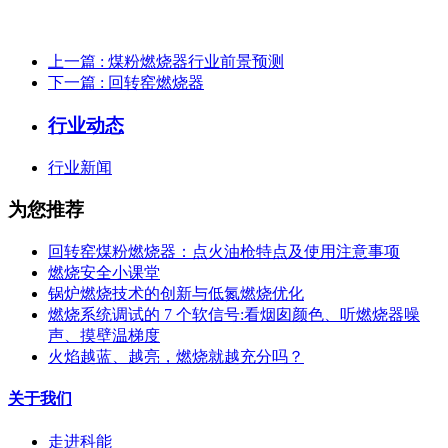
上一篇
: 煤粉燃烧器行业前景预测
下一篇
: 回转窑燃烧器
行业动态
行业新闻
为您推荐
回转窑煤粉燃烧器：点火油枪特点及使用注意事项
燃烧安全小课堂
锅炉燃烧技术的创新与低氮燃烧优化
燃烧系统调试的 7 个软信号:看烟囱颜色、听燃烧器噪
声、摸壁温梯度
火焰越蓝、越亮，燃烧就越充分吗？
关于我们
走进科能