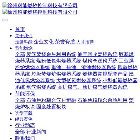
首页
关于我们
企业文化
荣誉资质
走进科能
人才招聘
节能燃烧
全部
废气焚烧余热利用系统
油气回收焚烧系统
醇基燃
烧器系统
煤粉低氮燃烧器系统
煤粉仓送粉系统
工业煤
粉炉燃烧器系统
重油、焦油、渣油燃烧器系统
风道燃烧
器系统
垃圾焚烧炉燃烧器系统
燃烧器常规配套产品
燃
油低氮燃烧器系统
大型低氮燃烧器系统
小型低氮燃烧器
系统
氢气燃烧系统
高炉煤气、焦炉煤气燃烧器系统
节能环保
全部
石油焦粉耦合气化熔融
石油焦粉耦合余热利用
焚
烧炉板块
固废处置板块
选型下载
经典案例
行业动态
全部
行业新闻
联系我们