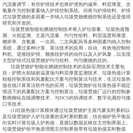
汽流量调节；有些炉排技术也将炉渣热灼减率、料层厚度、含
氧量作为控制要素纳入炉排控制系统。但将与炉排给料、炉排
式垃圾焚烧的多因素一并纳入垃圾焚烧燃烧控制系统还是值得
研究和开发的。
垃圾焚烧智能化燃烧控制技术将入炉垃圾量、垃圾热值预
测、火焰监测、主蒸汽流量、均匀性给料、料层温度和厚度、
燃烬率、含氧量、一次风、二次风配风等多种因素均纳入控制
系统，通过多种计算、算法技术的应用，自动、有效地控制给
料机、逆推段炉排、顺推段炉排的动作以及入炉风量，以实现
大型炉排式垃圾焚烧炉均匀给料、均匀燃烧的目的。
垃圾焚烧炉智能化燃烧控制技术的实际应用技术主要包
括：炉膛火焰辐射温度场与料层厚度监测技术、垃圾热值计算
校核控制系统和风量配比方案与控制算法与技术，生活垃圾热
值在线计算算法软件包的应用，垃圾焚烧炉在垃圾热值不稳定
情况下的风量配比方案与控制算法，垃圾焚烧厂运行的控制参
数模糊化在线调整技术、与DCS的协调技术、数字化测控与接
口等技术。
(1)垃圾热值计算模块通过垃圾焚烧炉主蒸汽量实时累积以
及垃圾焚烧炉入炉垃圾量的实时累积数据，结合锅炉热平衡反
向实时计算垃圾入炉热值，直接以数据反映在主控制界面上。
垃圾焚烧炉热平衡原理图主控制界面带有垃圾热值实时数值