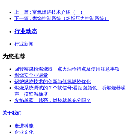
上一篇
: 富氧燃烧技术介绍（一）
下一篇
: 燃烧控制系统（炉膛压力控制系统）
行业动态
行业新闻
为您推荐
回转窑煤粉燃烧器：点火油枪特点及使用注意事项
燃烧安全小课堂
锅炉燃烧技术的创新与低氮燃烧优化
燃烧系统调试的 7 个软信号:看烟囱颜色、听燃烧器噪
声、摸壁温梯度
火焰越蓝、越亮，燃烧就越充分吗？
关于我们
走进科能
企业文化