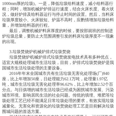
1000mm厚的垃圾)。一是，降低垃圾给料速度，减小给料器行
程；同时，增加机械炉炉排运行速度，结合火床长度、着火状
况，做好炉排及给料器运行与停止时间的设置。然后，当料床
垃圾厚度较小、火床较短、炉温不高时，应酌情增加垃圾给料
量，并增加给料器的行程。
最后，调整机械炉料床厚度的时候，要按部就班的控制进
炉垃圾总量，要防止大范围调整引发的料床垃圾厚度不一现象
的出现。
3.垃圾焚烧炉机械炉排式垃圾焚烧
垃圾焚烧炉机械炉排式垃圾焚烧发电技术具有多种优点，
适宜大规模处理城市生活垃圾，目前，炉排式垃圾焚烧炉是我
国城市生活垃圾处理的主要设备。
2016年年末全国城市共有生活垃圾无害化处理场(厂)940
座，比上年增加50座，日处理能力62.1万吨，处理量1.97亿
吨，城市生活垃圾无害化处理率96.62%，比上年增加2.52个百
分点。与日俱增的城市生活垃圾已经成为困扰城市发展、污染
城市环境、影响居民生活的社会问题。传统的填埋、堆肥等垃
圾处理工艺已经不能满足日常垃圾处理的要求，有效实现垃圾
减量化、无害化和资源化的垃圾焚烧处理工艺是目前解决垃圾
围城问题的首选方案。