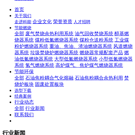
首页
关于我们
企业文化
荣誉资质
走进科能
人才招聘
节能燃烧
全部
废气焚烧余热利用系统
油气回收焚烧系统
醇基燃
烧器系统
煤粉低氮燃烧器系统
煤粉仓送粉系统
工业煤
粉炉燃烧器系统
重油、焦油、渣油燃烧器系统
风道燃烧
器系统
垃圾焚烧炉燃烧器系统
燃烧器常规配套产品
燃
油低氮燃烧器系统
大型低氮燃烧器系统
小型低氮燃烧器
系统
氢气燃烧系统
高炉煤气、焦炉煤气燃烧器系统
节能环保
全部
石油焦粉耦合气化熔融
石油焦粉耦合余热利用
焚
烧炉板块
固废处置板块
选型下载
经典案例
行业动态
全部
行业新闻
联系我们
行业新闻