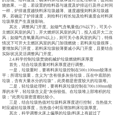
烧效果。一是，若设置的给料器与速度及炉排运行及停止时间
一样，炉排速度越快料床垃圾越薄、速度越慢则料床垃圾越
厚。若确定了炉排速度，则给料行程长短及给料速度会对料床
垃圾厚度产生直接影响。
其次，调整风门开度。如烟气含氧量低(5%以下)，可关小
主燃区风室的风门，开大燃烬区风室的风门，投入或开大二次
风；如烟气含氧量高(8%以上)，则可关小各风室的风门，特殊
情况下可开大主燃区风室的风门加强燃烧；若料床垃圾很厚，
要增加风门开度，若料床垃圾较薄要减小风门开度，且要结合
实际状况灵活调整风门开度。
2.4.科学控制垃圾焚烧机械炉垃圾燃烧料床厚度
首先，结合垃圾质量对料床厚度进行调整。
一是，垃圾重时，要将料床垃圾控制在500±100mm较薄水
平；所谓垃圾重，含义为“含有很多灰份垃圾，压在中底部的
垃圾，含有大量水分的垃圾”，此类都是密度较大的垃圾堆。
二是，轻垃圾处理时，要将料床垃圾控制在700±100mm较
厚的水平，轻垃圾含义是“灰份较低、在垃圾堆上部堆积的垃
圾；”此类垃圾密度都比较小。
三是，结合垃圾热值对垃圾料床厚度进行控制，当热值大
时应减轻垃圾厚度，当热值小时应增加料床垃圾厚度。
其次，科学调整火床上偏厚的垃圾(料床上有超过了