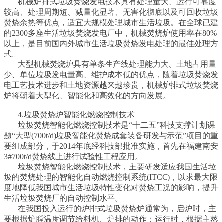
机械炉排式垃圾焚烧发电技术具有处理量大、运行可靠度
较高、处理周期短、减量化显著、无害化彻底以及可回收垃圾
焚烧余热等优点，适宜大规模处理城市生活垃圾。在全球已建
的2300多座生活垃圾焚烧发电厂中，机械焚烧炉使用率在80%
以上，是目前国内外城市生活垃圾焚烧发电处理的最佳处理方
式。
大型机械焚烧炉具有单条生产线处理能力大、土地占用量
少、单位垃圾发电量高、维护成本低的优点，随着垃圾焚烧发
电工艺技术进步和土地资源越来越珍贵，机械炉排式垃圾焚烧
炉将朝着大型化、智能化和高效化的方向发展。
4.垃圾焚烧炉智能化燃烧控制技术
垃圾焚烧智能化燃烧控制技术是“十二五”科技支撑计划课
题“大型(700t/d)垃圾智能化焚烧成套装备研发与示范”项目的重
要组成部分，于2014年底经科技部批准实施，首先在福建南安
3#700t/d焚烧线上进行试验性工程应用。
垃圾焚烧智能化燃烧控制技术，主要研发适应我国生活垃
圾的焚烧处理的智能化自动燃烧控制系统(ITCC)，以求最大限
度地降低我国城市生活垃圾特性变化对焚烧工况的影响，提升
生活垃圾焚烧厂的自动控制水平。
在我国投入运行的炉排式垃圾焚烧炉通常为，启炉时，主
要根据炉膛温度调节给料机、炉排的动作；运行时，根据主蒸