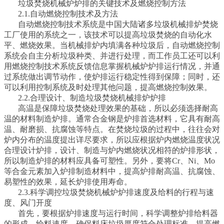
垃圾焚烧机械炉炉排的关键技术及燃烧控制方法
2.1.自动燃烧控制技术及方法
自动燃烧控制技术系统是中国大陆诸多垃圾机械排炉焚烧
工厂使用的系统之一，该技术可以提高垃圾焚烧的自动化水
平、燃烧效果。当机械排炉内填满各种垃圾后，自动燃烧控制
系统会自主分析垃圾种类、并进行处理，而工作员工还可以利
用燃烧控制技术系统反馈信息掌握机械炉炉排运行情况，并通
过系统做出调节动作，使炉排运行稳定性得到保障；同时，还
可以利用控制系统及时处理其他问题，提高燃烧控制效果。
2.2.合理设计、制造垃圾焚烧机械排炉炉排
高温是保障垃圾焚烧处理效果的基础，所以必须选择耐高
温的材料制造炉排。通常合金钢是炉排首选材料，它具有耐高
温、耐磨损、抗腐蚀等特点。在焚烧垃圾的过程中，往往会对
炉内分布的温度提出详尽要求，所以应根据炉内燃烧温度状况
合理设计炉排，设计、制造与炉内燃烧状况相符的炉排形状，
所以制造炉排的材料应具备可塑性。另外，要将Cr、Ni、Mo
等合金元素加入炉排制造材料中，提高炉排耐高温、抗腐蚀、
易塑性的效果，延长炉排使用寿命。
2.3.科学调控垃圾焚烧机械炉炉排速度及给料的行程与速
度、风门开度
首先，要根据炉排速度与运行时间，科学调整炉排给料器
的形成、给料速度，确保料床垃圾厚度符合处理标准，提高燃