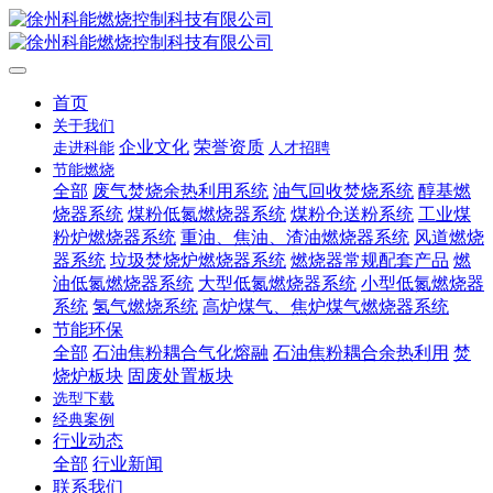
首页
关于我们
企业文化
荣誉资质
走进科能
人才招聘
节能燃烧
全部
废气焚烧余热利用系统
油气回收焚烧系统
醇基燃
烧器系统
煤粉低氮燃烧器系统
煤粉仓送粉系统
工业煤
粉炉燃烧器系统
重油、焦油、渣油燃烧器系统
风道燃烧
器系统
垃圾焚烧炉燃烧器系统
燃烧器常规配套产品
燃
油低氮燃烧器系统
大型低氮燃烧器系统
小型低氮燃烧器
系统
氢气燃烧系统
高炉煤气、焦炉煤气燃烧器系统
节能环保
全部
石油焦粉耦合气化熔融
石油焦粉耦合余热利用
焚
烧炉板块
固废处置板块
选型下载
经典案例
行业动态
全部
行业新闻
联系我们