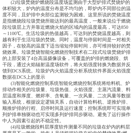
(2)垃圾焚烧炉燃烧段温度场监测由于大型炉排式焚烧炉的
体积较大，炉内的温度分布是不均匀的，即炉内不同部位的温
度不同，且炉排中央部位监测较为困难。这里所说的焚烧温度
是指燃烧段垃圾焚烧所能达到的最高温度，一般来说位于燃烧
段垃圾层上方并靠近燃烧火焰的区域内的温度最高，可达850
～1100℃。生活垃圾的热值越高，可达到的焚烧温度越高，则
越有利于生活垃圾的焚烧。同时，温度与停留时间是一对相关
因子，在较高的温度下适当缩短停留时间，亦可维持较好的焚
烧效果。垃圾焚烧智能化燃烧控制技术在二段式垃圾焚烧炉排
的上部安装了4台高温摄像设备，可覆盖的炉排的燃烧段、烘
干段，通过火焰辐射温度场软件，将火焰强度转换为数据并反
馈到DCS系统。垃圾炉内火焰温度分析系统软件界面火焰强度
数据在DCS上的显示
(3)智能化燃烧控制系统智能化燃烧控制系统将给料机、炉
排动作相关的垃圾量、垃圾热值、火焰强度、主蒸汽流量、料
层温度和厚度、燃烬率、含氧量、一次风量、二次风量等数据
输入系统，根据设定逻辑关系，自动计算给料机、逆推炉排、
顺推炉排的行程、启停时间及运行速度；控制系统即可实现单
列炉排单独驱动也可实现多列炉排同步驱动。避免了运行操作
中人为因素引起的不稳定性。
(4)垃圾燃烧段料层厚度软件测量不同的垃圾在炉内的料层