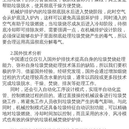
帮助垃圾脱水，使其彻底干燥方便焚烧。
机械炉排炉内的垃圾彻底脱水后进入焚烧阶段，此时空气
会从炉底流入炉内，这样可以避免高温损坏炉排，同时涌入的
空气有助于垃圾燃烧，当垃圾烧尽成灰后进入冷却阶段，待彻
底冷却即可排除灰烬。需要强调一点，在机械排炉设计阶段，
必须保证能够在炉子里面彻底处理垃圾焚烧产生的毒气，所以
要合理运用高温彻底分解毒气。
2.国外技术分析
中国通过仅仅引入国外炉排技术提高自身的垃圾焚烧处理
能力、弥补自身垃圾焚烧处理技术落后的缺陷，所以我们要积
极的学习、借鉴国外经验。经研究发现，国外会通过增加煅烧
过程的方式处理较高含水量的垃圾，通常以四段或更多段技术
完成垃圾脱水、干燥、焚烧、排灰等处理工作。
同时，还会引入自动化工序设计模式，实现半自动化监
管、控制燃烧过程的目的。通过直接操控机械设备进行垃圾焚
烧工作，将避免工作人员收到垃圾焚烧产生的毒气影响。与此
同时，机械控制模式还具备垃圾特征自动识别功能，可以精确
地对垃圾燃烧、冷却时间加以控制，而且采用的水冷、风冷模
式也有效的保护的垃圾机械焚烧炉炉排。