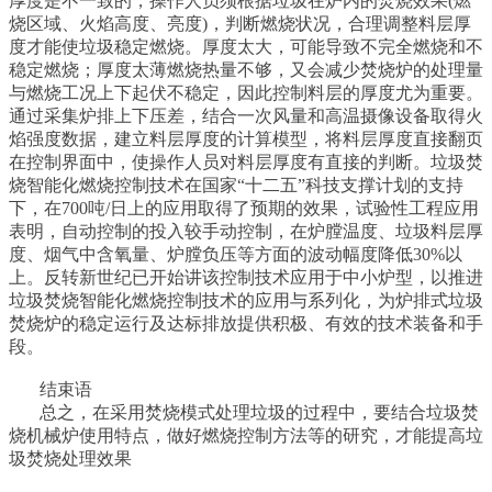
厚度是不一致的，操作人员须根据垃圾在炉内的焚烧效果(燃
烧区域、火焰高度、亮度)，判断燃烧状况，合理调整料层厚
度才能使垃圾稳定燃烧。厚度太大，可能导致不完全燃烧和不
稳定燃烧；厚度太薄燃烧热量不够，又会减少焚烧炉的处理量
与燃烧工况上下起伏不稳定，因此控制料层的厚度尤为重要。
通过采集炉排上下压差，结合一次风量和高温摄像设备取得火
焰强度数据，建立料层厚度的计算模型，将料层厚度直接翻页
在控制界面中，使操作人员对料层厚度有直接的判断。垃圾焚
烧智能化燃烧控制技术在国家“十二五”科技支撑计划的支持
下，在700吨/日上的应用取得了预期的效果，试验性工程应用
表明，自动控制的投入较手动控制，在炉膛温度、垃圾料层厚
度、烟气中含氧量、炉膛负压等方面的波动幅度降低30%以
上。反转新世纪已开始讲该控制技术应用于中小炉型，以推进
垃圾焚烧智能化燃烧控制技术的应用与系列化，为炉排式垃圾
焚烧炉的稳定运行及达标排放提供积极、有效的技术装备和手
段。
结束语
总之，在采用焚烧模式处理垃圾的过程中，要结合垃圾焚
烧机械炉使用特点，做好燃烧控制方法等的研究，才能提高垃
圾焚烧处理效果