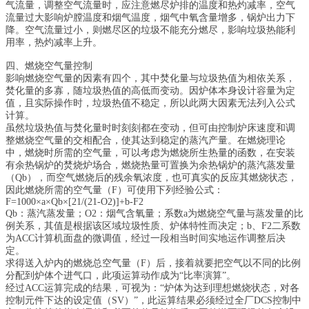
气流量，调整空气流量时，应注意燃尽炉排的温度和热灼减率，空气
流量过大影响炉膛温度和烟气温度，烟气中氧含量增多，锅炉出力下
降。空气流量过小，则燃尽区的垃圾不能充分燃尽，影响垃圾热能利
用率，热灼减率上升。
四、燃烧空气量控制
影响燃烧空气量的因素有四个，其中焚化量与垃圾热值为相依关系，
焚化量的多寡，随垃圾热值的高低而变动。因炉体本身设计容量为定
值，且实际操作时，垃圾热值不稳定，所以此两大因素无法列入公式
计算。
虽然垃圾热值与焚化量时时刻刻都在变动，但可由控制炉床速度和调
整燃烧空气量的交相配合，使其达到稳定的蒸汽产量。在燃烧理论
中，燃烧时所需的空气量，可以考虑为燃烧所生热量的函数，在安装
有余热锅炉的焚烧炉场合，燃烧热量可置换为余热锅炉的蒸汽蒸发量
（Qb），而空气燃烧后的残余氧浓度，也可真实的反应其燃烧状态，
因此燃烧所需的空气量（F）可使用下列经验公式：
F=1000×a×Qb×[21/(21-O2)]+b-F2
Qb：蒸汽蒸发量；O2：烟气含氧量；系数a为燃烧空气量与蒸发量的比
例关系，其值是根据该区域垃圾性质、炉体特性而决定；b、F2二系数
为ACC计算机面盘的微调值，经过一段相当时间实地运作调整后决
定。
求得送入炉内的燃烧总空气量（F）后，接着就要把空气以不同的比例
分配到炉体个进气口，此项运算动作成为“比率演算”。
经过ACC运算完成的结果，可视为：“炉体为达到理想燃烧状态，对各
控制元件下达的设定值（SV）”，此运算结果必须经过全厂DCS控制中