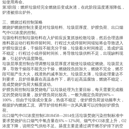
短使用寿命。
第3阶段：燃烬垃圾经完全燃烧后变成灰渣，在此阶段温度逐渐降低，
炉渣被排出炉外。
三、燃烧过程控制策略
燃烧炉燃烧控制主要是对垃圾给料、垃圾层厚度、炉膛负荷、出口烟
气中O2浓度的控制。
垃圾给料控制垃圾给料在入炉前应反复抓放松散垃圾，然后合理选择
推料器运动行程和停留时间。行程过大或停留时间缩短将会导致进入
炉膛垃圾过多，干燥段不能充分干燥，垃圾着火时间推迟，造成炉温
不稳定；行程过小或停留时间长，将导致垃圾供料不足，出现缺料现
象，引起炉内温度降低。
垃圾层厚度控制合理调整垃圾层厚度才能使垃圾稳定燃烧。垃圾层太
厚，导致干燥段不能充分干燥，燃烧段负担加大，燃烧不完全，燃尽
段可能产生大火，残渣热灼减率加大。垃圾层太薄，垃圾处理量达不
到要求，且炉排暴露在高温条件下，易引起高温腐蚀，燃烧不稳定，
造成焚烧炉负荷大幅度波动。
炉膛负荷控制垃圾焚烧电厂以垃圾处理为主要目标，每天需要完成额
定的焚烧垃圾量，故炉膛负荷比较高，一般为额定负荷的90%～
100%，但由于垃圾成分复杂，热值不稳定，使炉膛负荷波动频率大，
根据炉内燃烧工况、调节炉排给料和一次风风量可以控制好炉膛负
荷。
出口烟气中O2浓度控制GB18458—2014生活垃圾焚烧污染控制标准中
要求焚烧炉出口烟气中氧含量在6%～12%间。烟气中CO浓度上升，O2
浓度下降，说明空气供给不足。舔度主要是通过调节燃尽炉排下的空