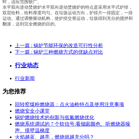
时，适应范围较广。
水平双向逆动焚烧炉水平双向逆动焚烧炉的特点是采用水平式炉排，
双层给料，给料厚度均匀。在垃圾运动方向，炉排片一排固定，一排
运动。通过调整驱动机构，使炉排交替运动，垃圾得到充分的搅拌和
翻滚，达到完全燃烧的目的。
上一篇
: 锅炉节能环保的改造可行性分析
下一篇
: 锅炉三种燃烧方式的优缺点对比
行业动态
行业新闻
为您推荐
回转窑煤粉燃烧器：点火油枪特点及使用注意事项
燃烧安全小课堂
锅炉燃烧技术的创新与低氮燃烧优化
燃烧系统调试的 7 个软信号:看烟囱颜色、听燃烧器噪
声、摸壁温梯度
火焰越蓝、越亮，燃烧就越充分吗？