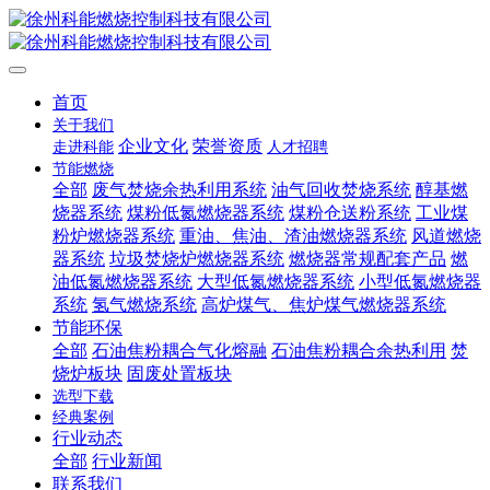
首页
关于我们
企业文化
荣誉资质
走进科能
人才招聘
节能燃烧
全部
废气焚烧余热利用系统
油气回收焚烧系统
醇基燃
烧器系统
煤粉低氮燃烧器系统
煤粉仓送粉系统
工业煤
粉炉燃烧器系统
重油、焦油、渣油燃烧器系统
风道燃烧
器系统
垃圾焚烧炉燃烧器系统
燃烧器常规配套产品
燃
油低氮燃烧器系统
大型低氮燃烧器系统
小型低氮燃烧器
系统
氢气燃烧系统
高炉煤气、焦炉煤气燃烧器系统
节能环保
全部
石油焦粉耦合气化熔融
石油焦粉耦合余热利用
焚
烧炉板块
固废处置板块
选型下载
经典案例
行业动态
全部
行业新闻
联系我们