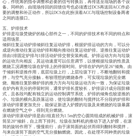
心，作统筹的指令调整和必要的信号转换后，再传送至现场的各个设
备。同样的，由现场传回的回馈信号也必须透过DCS再送回ACC作必
要的调整和补正动作，所以DCS在此扮演着ACC与现场控制设备两者
之间的连接口。
五、炉排技术
炉排是垃圾焚烧炉的核心部件之一，不同的炉排技术有不同的特点和
适用场景。
倾斜往复运动炉排倾斜往复运动炉排，根据炉排运动的方向，可以分
成逆向推动往复运动炉排和顺向推动往复运动炉排。逆推往复运动炉
排由1排固定炉排与1排活动炉排交替安装构成。炉排运动方向与垃圾
的运动方向相反，其运动速度可以任意调节，以便根据垃圾的性质及
燃烧工况调整垃圾在炉排上的停留时间。炉排在炉内约呈26°倾角。由
于倾斜和逆推作用，底层垃圾上行，上层垃圾下行，不断地翻转和搅
拌，与空气充分接触，有较理想的燃烧条件，可实现垃圾的完全燃
烧。顺推往复阶梯炉排的推力方向与垃圾运动方向一致，为保证垃圾
在炉内有充分的停留时间，通常炉排长度较长，炉排设计成分段阶梯
式，且各段均配有独立的运动控制调节系统，炉排的倾角也较逆推的
小。垃圾的横向及跌落运动，使垃圾的翻转与搅拌比不分段的炉排和
滚动炉排要更加充分，能保证新进入炉膛的垃圾及未燃烧的垃圾暴露
在燃烧空气之中，得到充分燃烧。
滚动炉排滚动炉排是由1组直径为1.5m的空心圆筒组成的机械炉排，滚
筒呈20°倾斜，自上而下排列。垃圾在加料机的推动下进入炉膛，在滚
筒的旋转作用下，慢慢前行，由于滚筒面的起伏而得到翻转和搅拌，
与来自滚筒下面的空气充分接触燃烧。因此，在处理不同种类的垃圾