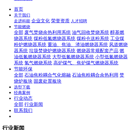
首页
关于我们
企业文化
荣誉资质
走进科能
人才招聘
节能燃烧
全部
废气焚烧余热利用系统
油气回收焚烧系统
醇基燃
烧器系统
煤粉低氮燃烧器系统
煤粉仓送粉系统
工业煤
粉炉燃烧器系统
重油、焦油、渣油燃烧器系统
风道燃烧
器系统
垃圾焚烧炉燃烧器系统
燃烧器常规配套产品
燃
油低氮燃烧器系统
大型低氮燃烧器系统
小型低氮燃烧器
系统
氢气燃烧系统
高炉煤气、焦炉煤气燃烧器系统
节能环保
全部
石油焦粉耦合气化熔融
石油焦粉耦合余热利用
焚
烧炉板块
固废处置板块
选型下载
经典案例
行业动态
全部
行业新闻
联系我们
行业新闻