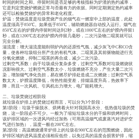
时间的时间之和。停留时间是否足够的考核指标为炉渣的热灼减率，
它是判定焚烧炉燃烧正常与否最有力的依据。同时定期测定热灼减率
还可以检验焚烧炉的异常和老化程度。
炉温：焚烧温度是垃圾焚烧产生的烟气在一燃室中上部的温度，此处
温度须高于850℃。如果低于850℃，辅助燃烧器自动投入运行。烟气在
850℃左右的炉膛内停留时间达到2秒，或在1000℃左右的炉膛内停留1
秒，或在1200℃左右的炉膛内停留几毫秒，二次污染物二噁英就可以
完全分解。
湍流度：增大湍流度能削弱炉内的还原性气氛，减少灰飞中C和CO含
量，使各种垃圾组分所产生的有机气体、二噁英及其前驱物能进行充
分氧化燃烧，抑制二噁英的再合成，减少二次污染。
过剩空气系数：由于垃圾成分复杂多变，过剩空气系数对垃圾燃烧状
况影响很大。过剩空气系数太小，垃圾燃烧不充分，产生大量二次污
染，增加烟气净化负担，易在燃尽炉排处造成二次燃烧；过剩空气系
数太大，炉膛温度降低，传热性能变差，排烟温度升高，热效率下
降，而且一次风机、引风机出力增大，电厂能耗增大。
二、垃圾焚烧过程阶段
就垃圾在炉排上的焚烧过程而言，可以分为3个阶段：
第1阶段：垃圾干燥脱水、烘烤着火针对我国高水分、低热值垃圾的焚
烧，这一阶段必不可少。一般为了缩短垃圾水分的干燥和烘烤时间，
该炉排区域的一次进风均经过加热（可用高温烟气或废蒸汽对进炉空
气进行加热），温度一般在200℃左右。
第2阶段：高温燃烧通常炉排上的垃圾在900℃左右的范围燃烧，因此
炉排区域的进风温度必须相应低些，以免过高的温度会损害炉排，缩